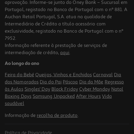
aprovação. Informe-se junto do Oney Bank – Sucursal em
Portugal, registado no Banco de Portugal com o nº 881. A
Auchan Retail Portugal, S.A. atua na qualidade de
Intermediário de Crédito a título acessório com
exclusividade, registado no Banco de Portugal com o nº
7952.
Informação referente à prestação de serviços de
intermediação de crédito,
aqui
.
Ao longo do ano
Feira do Bebé
Queijos, Vinhos e Enchidos
Carnaval
Dia
dos Namorados
Dia do Pai
Páscoa
Dia da Mãe
Regresso
às Aulas
Singles' Day
Black Friday
Cyber Monday
Natal
Boxing Days
Samsung Unpacked
After Hours
Vida
saudável
Informação de
recolha de produto
.
Política de Privacidade