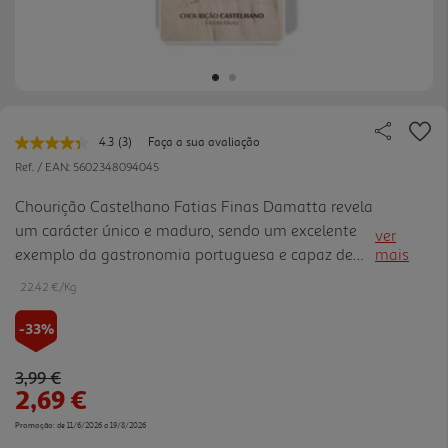
4.3
(3)
Faça a sua avaliação
Leu
3
Ref. / EAN:
5602348094045
avaliações.
Link
Chourição Castelhano Fatias Finas Damatta revela
para
um carácter único e maduro, sendo um excelente
a
ver
mesma
exemplo da gastronomia portuguesa e capaz de
mais
página.
proporcionar momentos de puro prazer à mesa
22.42 €/Kg
-33%
Price reduced from
to
3,99 €
2,69 €
Promoção:
de 11/6/2026 a 19/8/2026