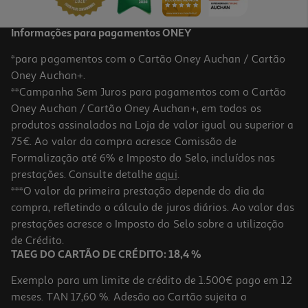
Informações para pagamentos ONEY
*para pagamentos com o Cartão Oney Auchan / Cartão
Oney Auchan+.
**Campanha Sem Juros para pagamentos com o Cartão
Oney Auchan / Cartão Oney Auchan+, em todos os
produtos assinalados na Loja de valor igual ou superior a
75€. Ao valor da compra acresce Comissão de
Formalização até 6% e Imposto do Selo, incluídos nas
prestações. Consulte detalhe
aqui
.
3.0
(1)
Chouriço Extra Elpozo Curado 70 G
***O valor da primeira prestação depende do dia da
compra, refletindo o cálculo de juros diários. Ao valor das
35.57 €/Kg
prestações acresce o Imposto do Selo sobre a utilização
2,49 €
de Crédito.
TAEG DO CARTÃO DE CRÉDITO: 18,4 %
Exemplo para um limite de crédito de 1.500€ pago em 12
meses. TAN 17,60 %. Adesão ao Cartão sujeita a