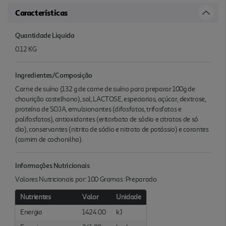
Características
Quantidade Liquida
0.12 KG
Ingredientes/Composição
Carne de suíno (132 g de carne de suíno para preparar 100g de
chourição castelhano), sal, LACTOSE, especiarias, açúcar, dextrose,
proteína de SOJA, emulsionantes (difosfatos, trifosfatos e
polifosfatos), antioxidantes (eritorbato de sódio e citratos de só
dio), conservantes (nitrito de sódio e nitrato de potássio) e corantes
(camim de cochonilha).
Informações Nutricionais
Valores Nutricionais por: 100 Gramas :Preparado
Nutrientes
Valor
Unidade
Energia
1424.00
kJ