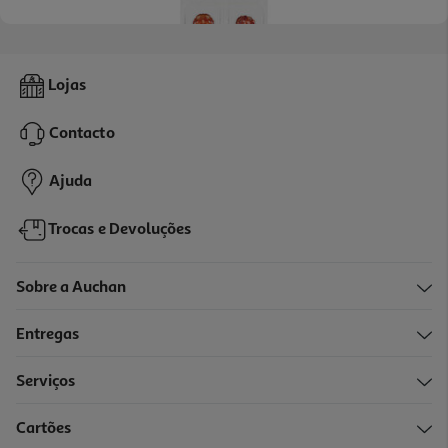
Chourico Carne Alentejano/transmontano Damatta 4x35gr
Lojas
19.93 €/Kg
Contacto
2,79 €
Ajuda
Trocas e Devoluções
Sobre a Auchan
Entregas
Serviços
Cartões
Chouriçao Damatta 4x55 G