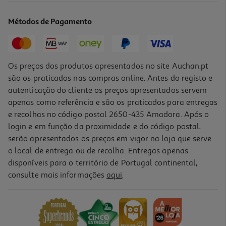
15.56 €/Kg
Métodos de Pagamento
2,49 €
Os preços dos produtos apresentados no site Auchan.pt
são os praticados nas compras online. Antes do registo e
autenticação do cliente os preços apresentados servem
apenas como referência e são os praticados para entregas
e recolhas no código postal 2650-435 Amadora. Após o
login e em função da proximidade e do código postal,
serão apresentados os preços em vigor na loja que serve
o local de entrega ou de recolha. Entregas apenas
disponíveis para o território de Portugal continental,
4.4
(21)
consulte mais informações
aqui
.
Chourição Polegar Fatias 200g
8.95 €/Kg
1,79 €