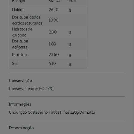
Energia
341.00
kcal
Lípidos
26.10
g
Dos quais ácidos
10.90
gordos saturados
Hidratos de
2.90
g
carbono
Dos quais
1.00
g
açúcares
Proteínas
23.60
g
Sal
5.10
g
Conservação
Conservar entre 0ºC e 5ºC
Informações
Chourição Castelhano Fatias Finas 120g Damatta
Denominação