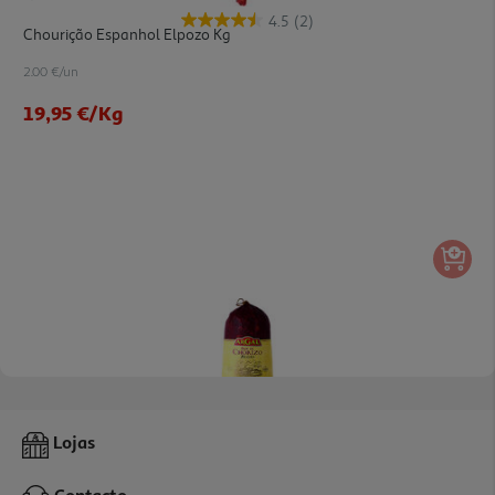
4.5
(2)
Chourição Espanhol Elpozo Kg
2.00 €/un
19,95 €
/Kg
4.8
(8)
Chouriço Argal Regio Ouro Kg
Lojas
2.20 €/un