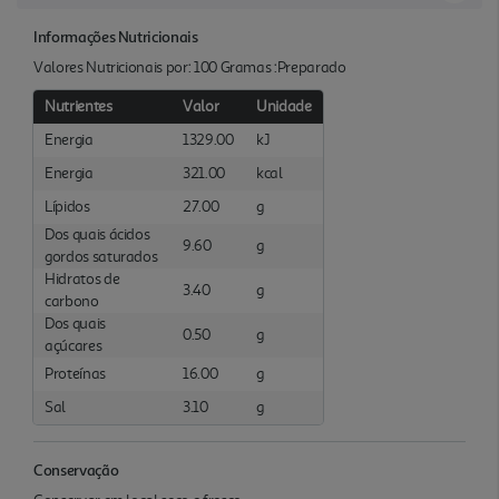
Informações Nutricionais
Valores Nutricionais por: 100 Gramas :Preparado
Nutrientes
Valor
Unidade
Energia
1329.00
kJ
Energia
321.00
kcal
Lípidos
27.00
g
Dos quais ácidos
9.60
g
gordos saturados
Hidratos de
3.40
g
carbono
Dos quais
0.50
g
açúcares
Proteínas
16.00
g
Sal
3.10
g
Conservação