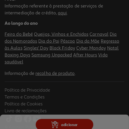
Informação referente à prestação de serviços de
intermediação de crédito,
aqui
.
Ao longo do ano
Feira do Bebé
Queijos, Vinhos e Enchidos
Carnaval
Dia
dos Namorados
Dia do Pai
Páscoa
Dia da Mãe
Regresso
às Aulas
Singles' Day
Black Friday
Cyber Monday
Natal
Boxing Days
Samsung Unpacked
After Hours
Vida
saudável
Informação de
recolha de produto
.
Política de Privacidade
Termos e Condições
Política de Cookies
Livro de reclamações
adicionar
© Auchan Retail Portugal