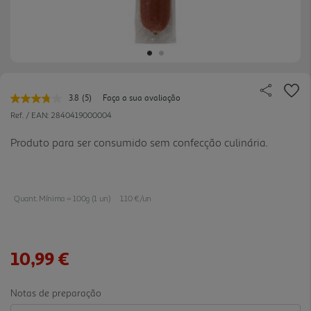
3.8
(5)
Faça a sua avaliação
Leu
5
Ref. / EAN:
2840419000004
avaliações.
Link
Produto para ser consumido sem confecção culinária.
para
a
mesma
página.
Quant. Mínima = 100g (1 un)
1.10 €/un
10,99 €
Notas de preparação