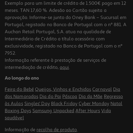
Exemplo para um limite de crédito de 1.500€ pago em 12
meses. TAN 17,60 %. Adesão ao Cartão sujeita a
aprovação. Informe-se junto do Oney Bank – Sucursal em
Portugal, registado no Banco de Portugal com o nº 881. A
Auchan Retail Portugal, S.A. atua na qualidade de
Intermediário de Crédito a título acessório com
exclusividade, registado no Banco de Portugal com o nº
7952.
Informação referente à prestação de serviços de
intermediação de crédito,
aqui
.
Ao longo do ano
Feira do Bebé
Queijos, Vinhos e Enchidos
Carnaval
Dia
dos Namorados
Dia do Pai
Páscoa
Dia da Mãe
Regresso
às Aulas
Singles' Day
Black Friday
Cyber Monday
Natal
Boxing Days
Samsung Unpacked
After Hours
Vida
saudável
Informação de
recolha de produto
.