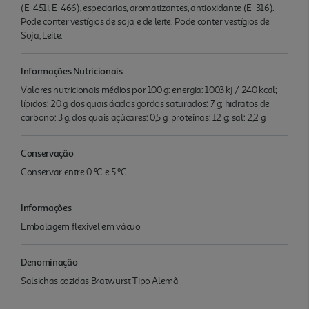
(E-451i, E-466), especiarias, aromatizantes, antioxidante (E-316).
Pode conter vestígios de soja e de leite. Pode conter vestígios de
Soja, Leite.
Informações Nutricionais
Valores nutricionais médios por 100 g: energia: 1003 kj / 240 kcal;
lípidos: 20 g, dos quais ácidos gordos saturados: 7 g; hidratos de
carbono: 3 g, dos quais açúcares: 0,5 g; proteínas: 12 g; sal: 2,2 g;
Conservação
Conservar entre 0 ºC e 5 ºC
Informações
Embalagem flexível em vácuo
Denominação
Salsichas cozidas Bratwurst Tipo Alemã