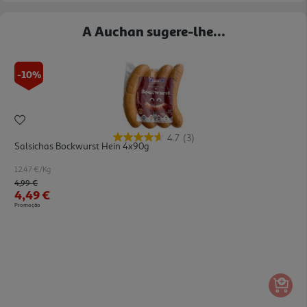
A Auchan sugere-lhe...
-10%
4.7
(3)
Salsichas Bockwurst Hein 4x90g
12.47 €/Kg
Price reduced from
to
4,99 €
4,49 €
Promoção