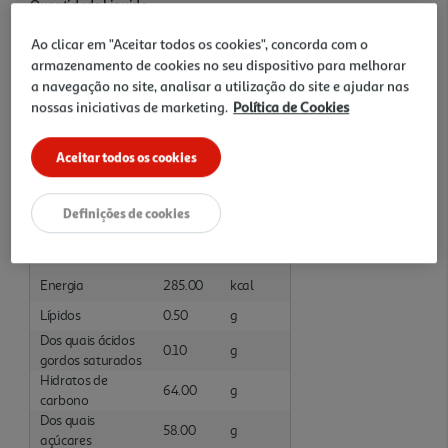
Quantidade Liquida
0.25 KG
Ao clicar em "Aceitar todos os cookies", concorda com o
armazenamento de cookies no seu dispositivo para melhorar
Ingredientes/Composição
a navegação no site, analisar a utilização do site e ajudar nas
nossas iniciativas de marketing.
Política de Cookies
Tâmaras e conservante: E202. Pode conter vestígios de SULFITOS.
Aceitar todos os cookies
Informações Nutricionais
Valores Nutricionais por: 100 Gramas :Preparado
Definições de cookies
Nutrientes
Valor
Unidade
Energia
1209.00
kJ
Energia
285.00
kcal
Lípidos
0.50
g
Dos quais ácidos
0.10
g
gordos saturados
Hidratos de
64.00
g
carbono
Dos quais
58.00
g
açúcares