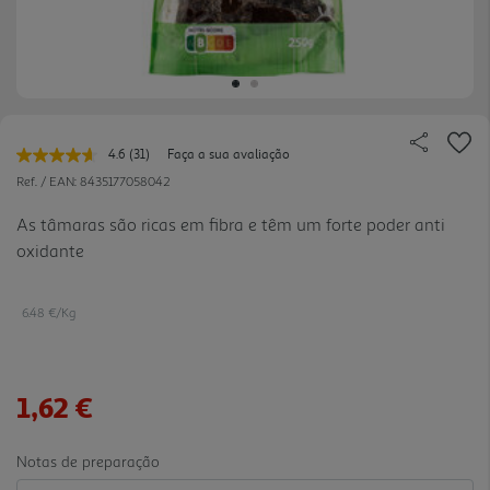
4.6
(31)
Faça a sua avaliação
Leu
31
Ref. / EAN:
8435177058042
avaliações.
Link
As tâmaras são ricas em fibra e têm um forte poder anti
para
oxidante
a
mesma
página.
6.48 €/Kg
1,62 €
Notas de preparação