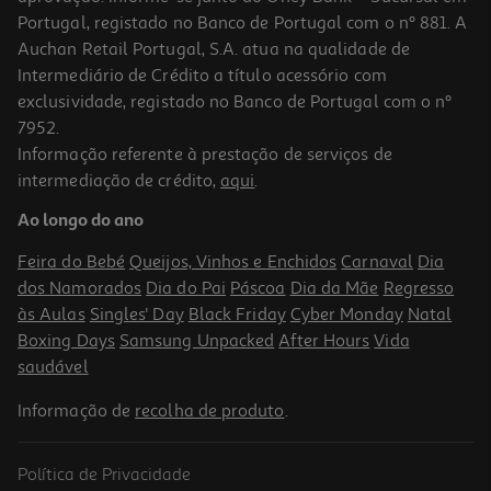
Portugal, registado no Banco de Portugal com o nº 881. A
Auchan Retail Portugal, S.A. atua na qualidade de
Intermediário de Crédito a título acessório com
exclusividade, registado no Banco de Portugal com o nº
7952.
Informação referente à prestação de serviços de
intermediação de crédito,
aqui
.
Ao longo do ano
Feira do Bebé
Queijos, Vinhos e Enchidos
Carnaval
Dia
dos Namorados
Dia do Pai
Páscoa
Dia da Mãe
Regresso
às Aulas
Singles' Day
Black Friday
Cyber Monday
Natal
Boxing Days
Samsung Unpacked
After Hours
Vida
saudável
Informação de
recolha de produto
.
Política de Privacidade