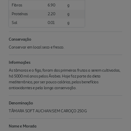
Fibras
6.90
g
Proteínas
2.20
g
Sal
0.01
g
Conservação
Conservar em local seco e fresco.
Informações
As tâmaras e o figo, foram das primeiras frutas a serem cultivadas,
há 5000 mil anos pelos Árabes. Hoje faz parte da dieta
mediterrânica, por ser pouco calórica, pelos benefícios
antioxidantes e pela longa conservação.
Denominação
TÂMARA SOFT AUCHAN:SEM CAROÇO 250 G
Nome e Morada