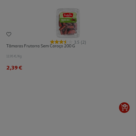
3.5
(2)
Tâmaras Frutorra Sem Caroço 200 G
11.95 €/Kg
2,39 €