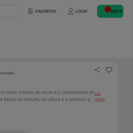
FAVORITOS
LOGIN
0,00 €
avaliação
re o sabor intenso do atum e a cremosidade da
ver
mais
 fresco do tomate, da alface e o conforto do
quilibrada e cheia de personalidade.