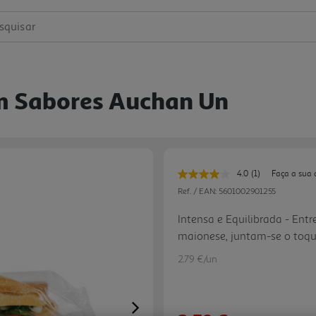
squisar
m Sabores Auchan Un
4.0
(1)
Faça a sua 
Leu
uma
Ref. / EAN:
5601002901255
avaliação.
Link
Intensa e Equilibrada - Ent
para
maionese, juntam-se o toque
a
mesma
ovo - uma sandes prática, e
página.
2.79 €/un
Next