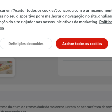
2,79 €
icar em "Aceitar todos os cookies", concorda com o armazenamen
Notas de preparação
es no seu dispositivo para melhorar a navegação no site, analisa
zação do site e ajudar nas nossas iniciativas de marketing.
Polític
ies
Definições de cookies
Aceitar todos os cookies
intenso do atum e a cremosidade da maionese, juntam-se o toque fresco do toma
a de personalidade.