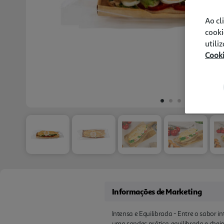
Ao cl
cooki
utili
Cook
Informações de Marketing
Intensa e Equilibrada - Entre o sabor 
uma sandes prática, equilibrada e chei