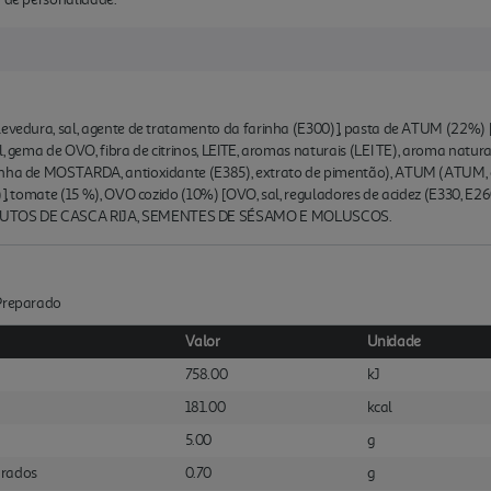
levedura, sal, agente de tratamento da farinha (E300)], pasta de ATUM (22%) [
al, gema de OVO, fibra de citrinos, LEITE, aromas naturais (LEI TE), aroma nat
inha de MOSTARDA, antioxidante (E385), extrato de pimentão), ATUM (ATUM, ól
))], tomate (15 %), OVO cozido (10%) [OVO, sal, reguladores de acidez (E330, E
RUTOS DE CASCA RIJA, SEMENTES DE SÉSAMO E MOLUSCOS.
:Preparado
Valor
Unidade
758.00
kJ
181.00
kcal
5.00
g
urados
0.70
g