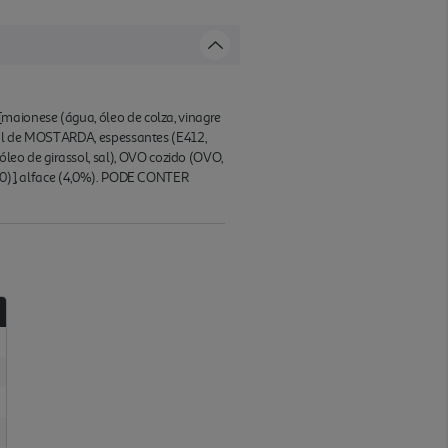
maionese (água, óleo de colza, vinagre
ural de MOSTARDA, espessantes (E412,
eo de girassol, sal), OVO cozido (OVO,
260)], alface (4,0%). PODE CONTER