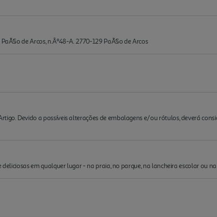
de PaÃ§o de Arcos, n.Âº48-A. 2770-129 PaÃ§o de Arcos
rtigo. Devido a possíveis alterações de embalagens e/ou rótulos, deverá cons
e deliciosas em qualquer lugar - na praia, no parque, na lancheira escolar ou n