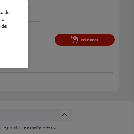
to de
r a
a de
adicionar
te, da alface e o conforto do ovo -