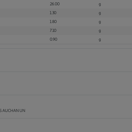
26.00
g
1.30
g
1.80
g
7.10
g
0.90
g
ES AUCHAN UN