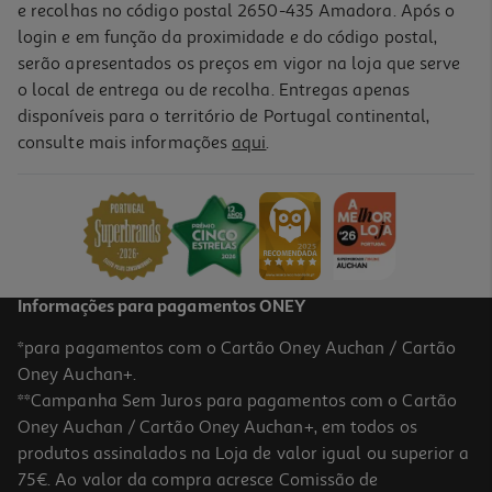
e recolhas no código postal 2650-435 Amadora. Após o
login e em função da proximidade e do código postal,
serão apresentados os preços em vigor na loja que serve
o local de entrega ou de recolha. Entregas apenas
disponíveis para o território de Portugal continental,
4.0
(1)
consulte mais informações
aqui
.
Sandes De Pasta De Atum Sabores Auchan Un
2.79 €/un
2,79 €
Informações para pagamentos ONEY
*para pagamentos com o Cartão Oney Auchan / Cartão
Oney Auchan+.
**Campanha Sem Juros para pagamentos com o Cartão
Oney Auchan / Cartão Oney Auchan+, em todos os
produtos assinalados na Loja de valor igual ou superior a
75€. Ao valor da compra acresce Comissão de