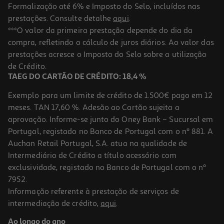
Formalização até 6% e Imposto do Selo, incluídos nas
prestações. Consulte detalhe
aqui
.
4.0
(1)
Sandes De Panado De Frango Sabores Auchan Un
***O valor da primeira prestação depende do dia da
compra, refletindo o cálculo de juros diários. Ao valor das
3.49 €/un
prestações acresce o Imposto do Selo sobre a utilização
3,49 €
de Crédito.
TAEG DO CARTÃO DE CRÉDITO: 18,4 %
Exemplo para um limite de crédito de 1.500€ pago em 12
meses. TAN 17,60 %. Adesão ao Cartão sujeita a
aprovação. Informe-se junto do Oney Bank – Sucursal em
Portugal, registado no Banco de Portugal com o nº 881. A
Auchan Retail Portugal, S.A. atua na qualidade de
Intermediário de Crédito a título acessório com
exclusividade, registado no Banco de Portugal com o nº
7952.
Informação referente à prestação de serviços de
intermediação de crédito,
aqui
.
Sandes De Presunto E Queijo Brie Sabores Auchan Un
Ao longo do ano