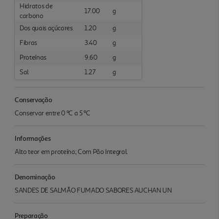
Hidratos de
17.00
g
carbono
Dos quais açúcares
1.20
g
Fibras
3.40
g
Proteínas
9.60
g
Sal
1.27
g
Conservação
Conservar entre 0 ºC a 5 ºC
Informações
Alto teor em proteína; Com Pão Integral.
Denominação
SANDES DE SALMÃO FUMADO SABORES AUCHAN UN
Preparação