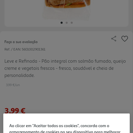
Faça a sua avaliação
Ref. / EAN:
5601002901361
Leve e Refinada - Pão integral com salmão fumado, queijo
creme e vegetais frescos - fresca, saudável e cheia de
personalidade.
3.99 €/un
3,99 €
Notas de preparação
Ao clicar em "Aceitar todos os cookies", concorda com o
armazenamento de cookies no seu dispositivo para melhorar