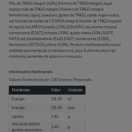
Pão de TRIGO integral (42%) [farinha de TRIGO integral, água,
massa mãe de TRIGO integral (farinha de TRIGO integral
fermentada, água), levedura, glúten de TRIGO, azeite virgem extra,
sal, farinha de malte de CEVADA integral, farinha de TRIGO espelta
int egral], SALMÃO fumado (23%) [SALMÃO, sal, aroma natural,
conservante (E267)], tomate (20%), queijo creme (10%) [LEITE,
NATA, sal, estabilizadores (E410, E407), conservante (E200),
fermentos LÁCTEOS], alface (5,0%). Produto confeccionado numa
unidade que manipula crustáceos, ovo, soja, frutos de casca rija,
mostarda, sementes de sésamo e moluscos.
Informações Nutricionais
Valores Nutricionais por: 100 Gramas :Preparado
Nutrientes
Valor
Unidade
Energia
731.00
kJ
Energia
191.00
kcal
Lípidos
7.30
g
Dos quais ácidos
2.40
g
gordos saturados