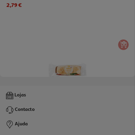
2,79 €
4.0
(1)
Sandes Americana Sabores Auchan Un
Lojas
2.99 €/un
Contacto
2,99 €
Ajuda