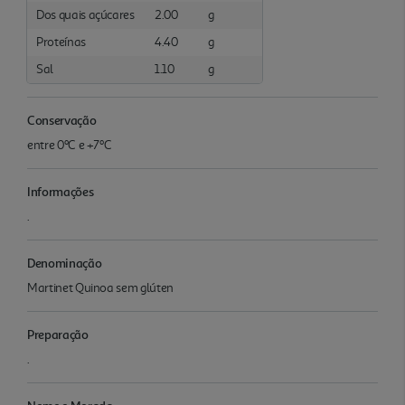
Dos quais açúcares
2.00
g
Proteínas
4.40
g
Sal
1.10
g
Conservação
entre 0ºC e +7ºC
Informações
.
Denominação
Martinet Quinoa sem glúten
Preparação
.