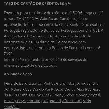
TAEG DO CARTÃO DE CRÉDITO: 18,4 %
Exemplo para um limite de crédito de 1.500€ pago em 12
meses. TAN 17,60 %. Adesão ao Cartão sujeita a
aprovação. Informe-se junto do Oney Bank – Sucursal em
Portugal, registado no Banco de Portugal com o nº 881. A
Auchan Retail Portugal, S.A. atua na qualidade de
Intermediário de Crédito a título acessório com
exclusividade, registado no Banco de Portugal com o nº
7952.
Informação referente à prestação de serviços de
intermediação de crédito,
aqui
.
Ao longo do ano
Feira do Bebé
Queijos, Vinhos e Enchidos
Carnaval
Dia
dos Namorados
Dia do Pai
Páscoa
Dia da Mãe
Regresso
às Aulas
Singles' Day
Black Friday
Cyber Monday
Natal
Boxing Days
Samsung Unpacked
After Hours
Vida
saudável