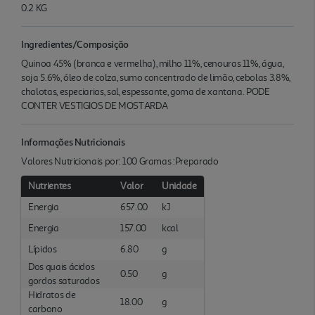
0.2 KG
Ingredientes/Composição
Quinoa 45% (branca e vermelha), milho 11%, cenouras 11%, água,
soja 5.6%, óleo de colza, sumo concentrado de limão, cebolas 3.8%,
chalotas, especiarias, sal, espessante, goma de xantana. PODE
CONTER VESTIGIOS DE MOSTARDA
Informações Nutricionais
Valores Nutricionais por: 100 Gramas :Preparado
Nutrientes
Valor
Unidade
Energia
657.00
kJ
Energia
157.00
kcal
Lípidos
6.80
g
Dos quais ácidos
0.50
g
gordos saturados
Hidratos de
18.00
g
carbono