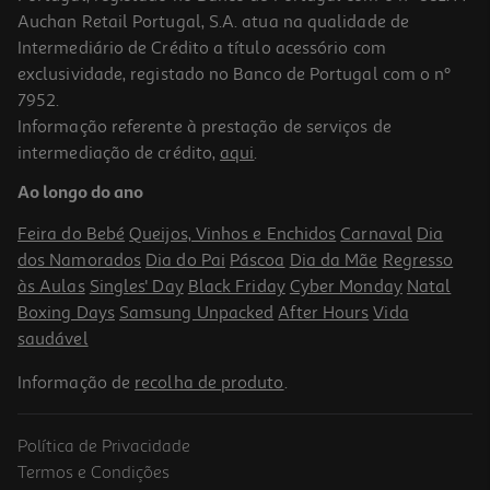
Auchan Retail Portugal, S.A. atua na qualidade de
Intermediário de Crédito a título acessório com
exclusividade, registado no Banco de Portugal com o nº
7952.
Informação referente à prestação de serviços de
intermediação de crédito,
aqui
.
Ao longo do ano
Feira do Bebé
Queijos, Vinhos e Enchidos
Carnaval
Dia
dos Namorados
Dia do Pai
Páscoa
Dia da Mãe
Regresso
às Aulas
Singles' Day
Black Friday
Cyber Monday
Natal
Boxing Days
Samsung Unpacked
After Hours
Vida
saudável
Informação de
recolha de produto
.
Política de Privacidade
Termos e Condições