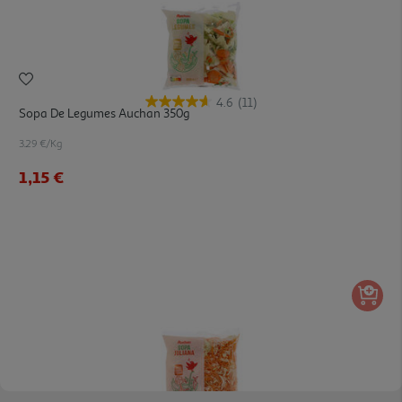
4.6
(11)
Sopa De Legumes Auchan 350g
3.29 €/Kg
1,15 €