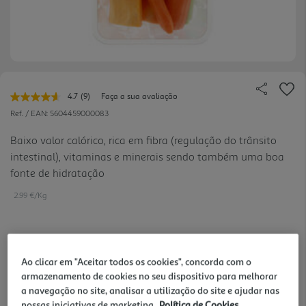
4.7
(9)
Faça a sua avaliação
Leu
9
Ref. / EAN:
5604459000083
avaliações.
Link
Baixo valor calórico, rica em fibra (regulação do trânsito
para
intestinal), vitaminas e minerais sendo também uma boa
a
mesma
fonte de hidratação
página.
2.99 €/Kg
2,09 €
Ao clicar em "Aceitar todos os cookies", concorda com o
armazenamento de cookies no seu dispositivo para melhorar
Notas de preparação
a navegação no site, analisar a utilização do site e ajudar nas
nossas iniciativas de marketing.
Política de Cookies