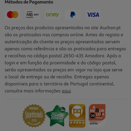
Métodos de Pagamento
2,09 €
Os preços dos produtos apresentados no site Auchan.pt
são os praticados nas compras online. Antes do registo e
autenticação do cliente os preços apresentados servem
apenas como referência e são os praticados para entregas
e recolhas no código postal 2650-435 Amadora. Após o
login e em função da proximidade e do código postal,
serão apresentados os preços em vigor na loja que serve
o local de entrega ou de recolha. Entregas apenas
disponíveis para o território de Portugal continental,
4.5
(23)
consulte mais informações
aqui
.
Sopa De Agrião 500g
4.58 €/Kg
2,29 €