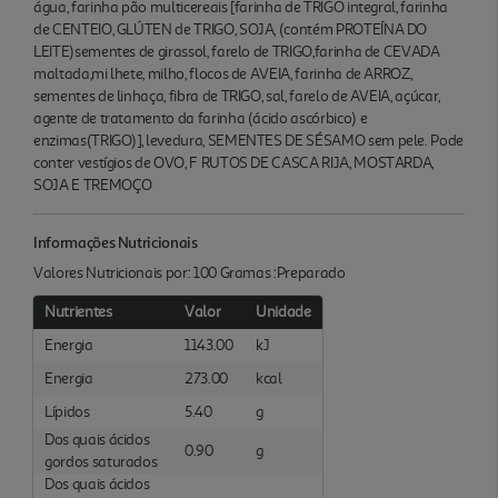
água, farinha pão multicereais [farinha de TRIGO integral, farinha
de CENTEIO, GLÚTEN de TRIGO, SOJA, (contém PROTEÍNA DO
LEITE)sementes de girassol, farelo de TRIGO,farinha de CEVADA
maltada,mi lhete, milho, flocos de AVEIA, farinha de ARROZ,
sementes de linhaça, fibra de TRIGO, sal, farelo de AVEIA, açúcar,
agente de tratamento da farinha (ácido ascórbico) e
enzimas(TRIGO)], levedura, SEMENTES DE SÉSAMO sem pele. Pode
conter vestígios de OVO, F RUTOS DE CASCA RIJA, MOSTARDA,
SOJA E TREMOÇO
Informações Nutricionais
Valores Nutricionais por: 100 Gramas :Preparado
Nutrientes
Valor
Unidade
Energia
1143.00
kJ
Energia
273.00
kcal
Lípidos
5.40
g
Dos quais ácidos
0.90
g
gordos saturados
Dos quais ácidos