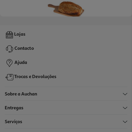
4.0
(3)
Pão De Fibras -25% Sal Produção Própria 400g
Lojas
5.73 €/Kg
Contacto
2,29 €
Ajuda
Trocas e Devoluções
Sobre a Auchan
Entregas
Serviços