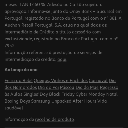
meses. TAN 17,60 %. Adesão ao Cartão sujeita a
aprovação. Informe-se junto do Oney Bank – Sucursal em
Portugal, registado no Banco de Portugal com o nº 881. A
Auchan Retail Portugal, S.A. atua na qualidade de
Intermediário de Crédito a título acessório com
exclusividade, registado no Banco de Portugal com o nº
7952.
Informação referente à prestação de serviços de
intermediação de crédito,
aqui
.
Ao longo do ano
Feira do Bebé
Queijos, Vinhos e Enchidos
Carnaval
Dia
dos Namorados
Dia do Pai
Páscoa
Dia da Mãe
Regresso
às Aulas
Singles' Day
Black Friday
Cyber Monday
Natal
Boxing Days
Samsung Unpacked
After Hours
Vida
saudável
Informação de
recolha de produto
.