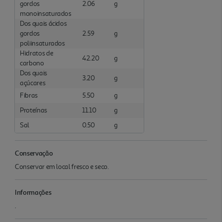
gordos
2.06
g
monoinsaturados
Dos quais ácidos
gordos
2.59
g
poliinsaturados
Hidratos de
42.20
g
carbono
Dos quais
3.20
g
açúcares
Fibras
5.50
g
Proteínas
11.10
g
Sal
0.50
g
Conservação
Conservar em local fresco e seco.
Informações
.