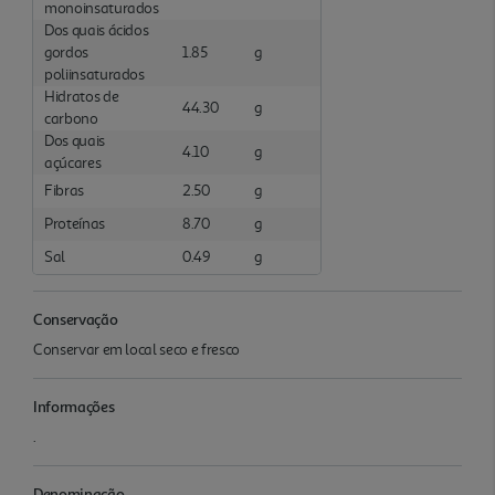
monoinsaturados
Dos quais ácidos
gordos
1.85
g
poliinsaturados
Hidratos de
44.30
g
carbono
Dos quais
4.10
g
açúcares
Fibras
2.50
g
Proteínas
8.70
g
Sal
0.49
g
Conservação
Conservar em local seco e fresco
Informações
.
Denominação