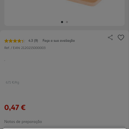
4.3
(9)
Faça a sua avaliação
Leu
9
Ref. / EAN:
2120215000003
avaliações.
Link
.
para
a
mesma
página.
6.71 €/Kg
0,47 €
Notas de preparação