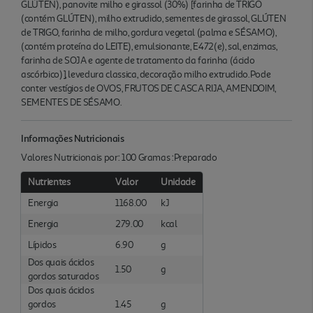
GLÚTEN), panovite milho e girassol (30%) [farinha de TRIGO
(contém GLÚTEN), milho extrudido, sementes de girassol, GLÚTEN
de TRIGO, farinha de milho, gordura vegetal (palma e SÉSAMO),
(contém proteína do LEITE), emulsionante, E472(e), sal, enzimas,
farinha de SOJA e agente de tratamento da farinha (ácido
ascórbico)], levedura classica, decoração milho extrudido.Pode
conter vestígios de OVOS, FRUTOS DE CASCA RIJA, AMENDOIM,
SEMENTES DE SÉSAMO.
Informações Nutricionais
Valores Nutricionais por: 100 Gramas :Preparado
Nutrientes
Valor
Unidade
Energia
1168.00
kJ
Energia
279.00
kcal
Lípidos
6.90
g
Dos quais ácidos
1.50
g
gordos saturados
Dos quais ácidos
gordos
1.45
g