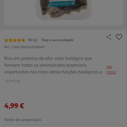
5.0
(1)
Faça a sua avaliação
Leu
uma
Ref. / EAN:
5601002099549
avaliação.
Link
Rico em proteína de alto valor biológico que
para
forncem todos os aminoácidos essenciais,
a
ver
mesma
importantes nas mais várias funções biológicas e
mais
página.
metabólicas do nosso corpo.
11.09 €/Kg
4,99 €
Notas de preparação