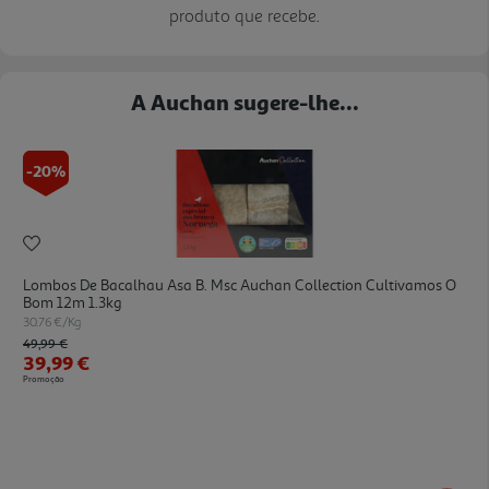
produto que recebe.
A Auchan sugere-lhe...
-20%
Lombos De Bacalhau Asa B. Msc Auchan Collection Cultivamos O
Bom 12m 1.3kg
30.76 €/Kg
Price reduced from
to
49,99 €
39,99 €
Promoção