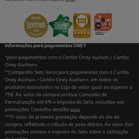
Bacalhau Graudo Noruega Cortado Embalado Kg
49.97 €/un
19,99 €
/Kg
Informações para pagamentos ONEY
*para pagamentos com o Cartão Oney Auchan / Cartão
Oney Auchan+.
**Campanha Sem Juros para pagamentos com o Cartão
Oney Auchan / Cartão Oney Auchan+, em todos os
produtos assinalados na Loja de valor igual ou superior a
75€. Ao valor da compra acresce Comissão de
Formalização até 6% e Imposto do Selo, incluídos nas
prestações. Consulte detalhe
aqui
.
4.0
(1)
Bacalhau Especial Da Noruega Cortado Kg
***O valor da primeira prestação depende do dia da
compra, refletindo o cálculo de juros diários. Ao valor das
37.49 €/un
prestações acresce o Imposto do Selo sobre a utilização
24,99 €
/Kg