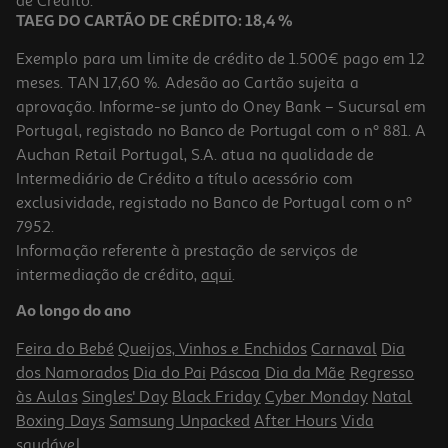
de Crédito.
TAEG DO CARTÃO DE CRÉDITO: 18,4 %
Exemplo para um limite de crédito de 1.500€ pago em 12
meses. TAN 17,60 %. Adesão ao Cartão sujeita a
aprovação. Informe-se junto do Oney Bank – Sucursal em
Portugal, registado no Banco de Portugal com o nº 881. A
Auchan Retail Portugal, S.A. atua na qualidade de
Intermediário de Crédito a título acessório com
exclusividade, registado no Banco de Portugal com o nº
7952.
Informação referente à prestação de serviços de
4.3
(10)
intermediação de crédito,
aqui
.
Bacalhau Crescido Noruega Cortado Embalado Kg
Ao longo do ano
26.39 €/un
Feira do Bebé
Queijos, Vinhos e Enchidos
Carnaval
Dia
21,99 €
/Kg
dos Namorados
Dia do Pai
Páscoa
Dia da Mãe
Regresso
às Aulas
Singles' Day
Black Friday
Cyber Monday
Natal
Boxing Days
Samsung Unpacked
After Hours
Vida
saudável