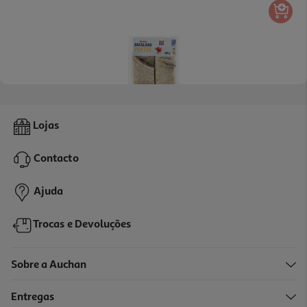
3.0
(7)
Postas De Bacalhau Da Noruega Msc Auchan 600gr
Lojas
28.32 €/Kg
Contacto
16,99 €
Ajuda
Trocas e Devoluções
Sobre a Auchan
Entregas