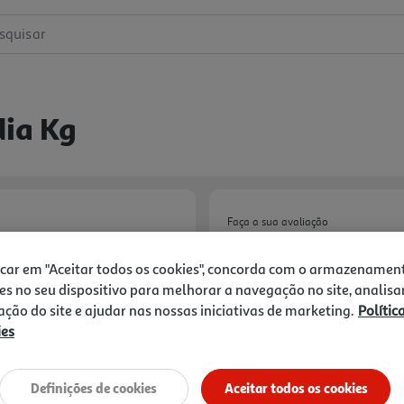
squisar
dia Kg
Faça a sua avaliação
Ref. / EAN:
2850259000003
icar em "Aceitar todos os cookies", concorda com o armazenamen
Quant. Mínima = 1Kg (1 un)
21.
es no seu dispositivo para melhorar a navegação no site, analisa
zação do site e ajudar nas nossas iniciativas de marketing.
Polític
ies
21,49 €
Definições de cookies
Aceitar todos os cookies
Notas de preparação