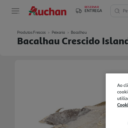
RESERVAR
ENTREGA
Pe
Produtos Frescos
Peixaria
Bacalhau
Bacalhau Crescido Islan
Ao cl
cooki
utili
Cook