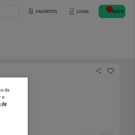
FAVORITOS
LOGIN
0,00 €
to de
49 €/un
r a
a de