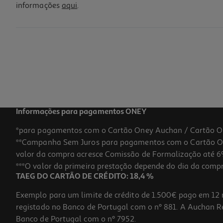
informações
aqui
.
Informações para pagamentos ONEY
*para pagamentos com o Cartão Oney Auchan / Cartão O
**Campanha Sem Juros para pagamentos com o Cartão Oney
valor da compra acresce Comissão de Formalização até 6%
***O valor da primeira prestação depende do dia da compra,
TAEG DO CARTÃO DE CRÉDITO: 18,4 %
Exemplo para um limite de crédito de 1.500€ pago em 12 
registado no Banco de Portugal com o nº 881. A Auchan Ret
Banco de Portugal com o nº 7952.