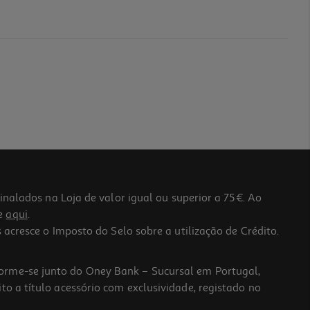
lados na Loja de valor igual ou superior a 75€. Ao
he
aqui
.
 acresce o Imposto do Selo sobre a utilização de Crédito.
forme-se junto do Oney Bank – Sucursal em Portugal,
to a título acessório com exclusividade, registado no