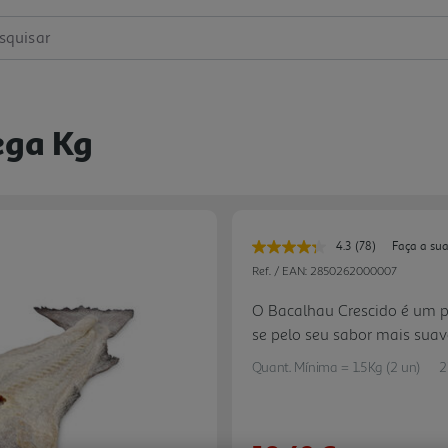
squisar
ega Kg
4.3
(78)
Faça a sua
Leu
78
Ref. / EAN:
2850262000007
avaliações.
Link
O Bacalhau Crescido é um pei
para
se pelo seu sabor mais suave
a
mesma
proveniência das águas gel
página.
Quant. Mínima = 1.5Kg (2 un)
2