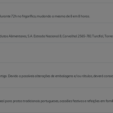
urante 72h no frigorífico, mudando a mesma de 8 em 8 horas.
dutos Alimentares, S.A. Estrada Nacional 8, Carvalhal 2565-781 Turcifal, Torre
rtigo. Devido a possíveis alterações de embalagens e/ou rótulos, deverá cons
ideal para pratos tradicionais portugueses, ocasiões festivas e refeições em fa