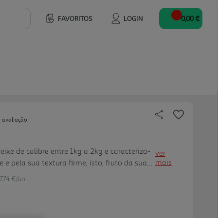
FAVORITOS
LOGIN
0,00 €
 avaliação
xe de calibre entre 1kg a 2kg e caracteriza-
ver
mais
 e pela sua textura firme, isto, fruto da sua
adas da Noruega.
7.74 €/un