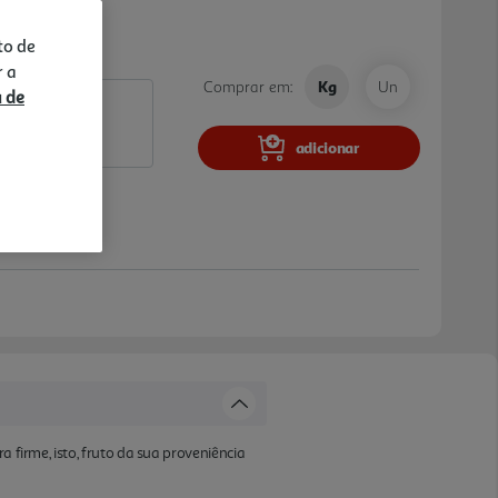
to de
r a
Comprar em:
Kg
Un
a de
adicionar
 firme, isto, fruto da sua proveniência