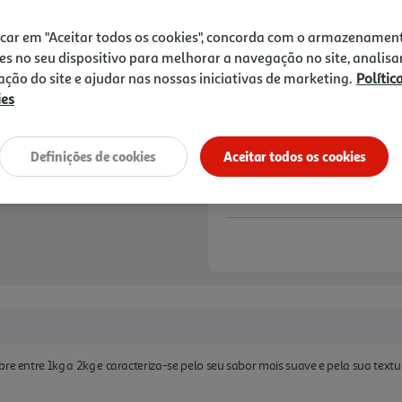
18,49 €
icar em "Aceitar todos os cookies", concorda com o armazenamen
Notas de preparação
es no seu dispositivo para melhorar a navegação no site, analisa
zação do site e ajudar nas nossas iniciativas de marketing.
Polític
ies
Definições de cookies
Aceitar todos os cookies
re entre 1kg a 2kg e caracteriza-se pelo seu sabor mais suave e pela sua textura