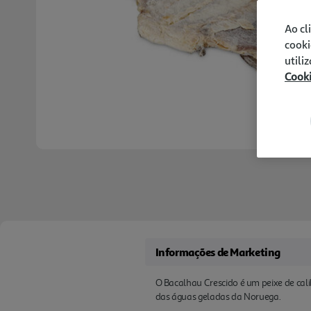
Ao cl
cooki
utili
Cook
Informações de Marketing
O Bacalhau Crescido é um peixe de calib
das águas geladas da Noruega.