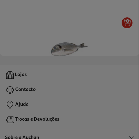
4.7
(16)
Dourada Ria De Alvor / Arade Auchan Cultivamos O Bom Kg
Lojas
12.74 €/un
Contacto
14,99 €
/Kg
Ajuda
Trocas e Devoluções
Sobre a Auchan