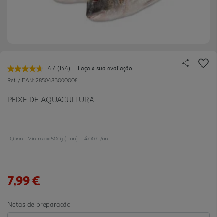
4.7
(144)
Faça a sua avaliação
Leu
144
Ref. / EAN:
2850483000008
avaliações.
Link
PEIXE DE AQUACULTURA
para
a
mesma
página.
Quant. Mínima = 500g (1 un)
4.00 €/un
7,99 €
Notas de preparação