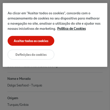
Conservação
Ao clicar em "Aceitar todos os cookies", concorda com o
Conservar entre 0ºC e 2ºC
armazenamento de cookies no seu dispositivo para melhorar
a navegação no site, analisar a utilização do site e ajudar nas
nossas iniciativas de marketing.
Política de Cookies
Informações
Existem diferentes nomes científicos possíveis para este produto,
Aceitar todos os cookies
pelo que deverá confirmar a informação em Questões frequentes >
Categoria Informação de Produtos > Pescado Nomes Científicos.
Definições de cookies
Denominação
Dourada Fresca Inteira 200/600 Kg
Nome e Morada
Dalga Seafood - Turquia
Origem
Turquia/Grécia