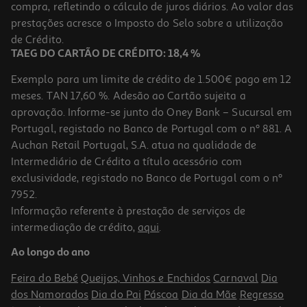
compra, refletindo o cálculo de juros diários. Ao valor das
prestações acresce o Imposto do Selo sobre a utilização
de Crédito.
TAEG DO CARTÃO DE CRÉDITO: 18,4 %
Exemplo para um limite de crédito de 1.500€ pago em 12
meses. TAN 17,60 %. Adesão ao Cartão sujeita a
aprovação. Informe-se junto do Oney Bank – Sucursal em
Portugal, registado no Banco de Portugal com o nº 881. A
Auchan Retail Portugal, S.A. atua na qualidade de
Intermediário de Crédito a título acessório com
exclusividade, registado no Banco de Portugal com o nº
7952.
Informação referente à prestação de serviços de
intermediação de crédito,
aqui
.
Ao longo do ano
Feira do Bebé
Queijos, Vinhos e Enchidos
Carnaval
Dia
dos Namorados
Dia do Pai
Páscoa
Dia da Mãe
Regresso