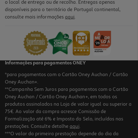
o local de entrega ou de recolha. Entregas apenas
disponíveis para o território de Portugal continental,
consulte mais informações
aqui
.
Informações para pagamentos ONEY
*para pagamentos com o Cartão Oney Auchan / Cartão
Oney Auchan+.
**Campanha Sem Juros para pagamentos com o Cartão
Oney Auchan / Cartão Oney Auchan+, em todos os
produtos assinalados na Loja de valor igual ou superior a
75€. Ao valor da compra acresce Comissão de
Formalização até 6% e Imposto do Selo, incluídos nas
prestações. Consulte detalhe
aqui
.
***O valor da primeira prestação depende do dia da