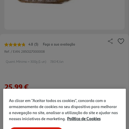
4.8
(5)
Faça a sua avaliação
Leu
5
Ref. / EAN:
2850117000008
avaliações.
Link
Quant. Mínima = 300g (1 un)
7.80 €/un
para
a
mesma
página.
25,99 €
Ao clicar em "Aceitar todos os cookies", concorda com o
Notas de preparação
armazenamento de cookies no seu dispositivo para melhorar
a navegação no site, analisar a utilização do site e ajudar nas
nossas iniciativas de marketing.
Política de Cookies