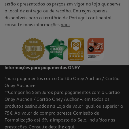
serão apresentados os preços em vigor na loja que serve
o local de entrega ou de recolha. Entregas apenas
disponíveis para o território de Portugal continental,
5.0
(6)
consulte mais informações
aqui
.
Tamboril Kg
35.97 €/un
11,99 €
/Kg
Informações para pagamentos ONEY
*para pagamentos com o Cartão Oney Auchan / Cartão
Oney Auchan+.
**Campanha Sem Juros para pagamentos com o Cartão
Oney Auchan / Cartão Oney Auchan+, em todos os
produtos assinalados na Loja de valor igual ou superior a
75€. Ao valor da compra acresce Comissão de
Formalização até 6% e Imposto do Selo, incluídos nas
prestações. Consulte detalhe
aqui
.