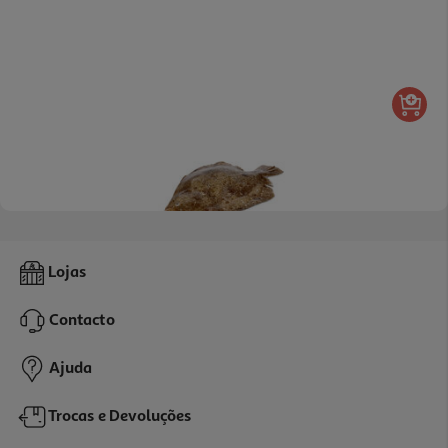
5.0
(1)
Rodovalho Kg
Lojas
7.99 €/un
Contacto
7,99 €
/Kg
Ajuda
Trocas e Devoluções