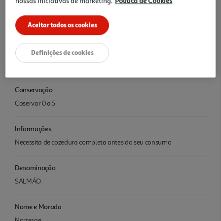
nossas iniciativas de marketing.
Política de Cookies
Quantidade Liquida
Aceitar todos os cookies
0.14 KG
Ingredientes/Composição
Definições de cookies
SALMÃO
Conservação
Coservar 0 a 5
Informações
Necessita de cozedura completa antes do seu consumo
Denominação
SALMÁO
Nome e Morada
Nortesae