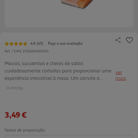
4.8
(45)
Faça a sua avaliação
Leu
45
Ref. / EAN:
2155364000000
avaliações.
Link
Macias, suculentas e cheias de sabor,
para
cuidadosamente cortadas para proporcionar uma
a
ver
mesma
experiência irresistível à mesa. Um convite a
mais
página.
momentos especiais, onde cada dentada celebra o
24.93 €/Kg
melhor do mar.
3,49 €
Notas de preparação