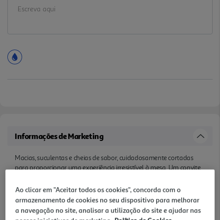
Informações de Marketing
Macias, suculentas e cheias de sabor, cuidadosamente cortadas
para proporcionar uma experiência irresistível à mesa. Um convite
a momentos especiais, onde cada dentada celebra o melhor do
mar.
Ao clicar em "Aceitar todos os cookies", concorda com o
armazenamento de cookies no seu dispositivo para melhorar
Características
a navegação no site, analisar a utilização do site e ajudar nas