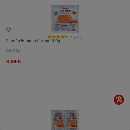
4.5
(4)
Salmão Fumado Auchan 100g
36.9 €/Kg
3,69 €