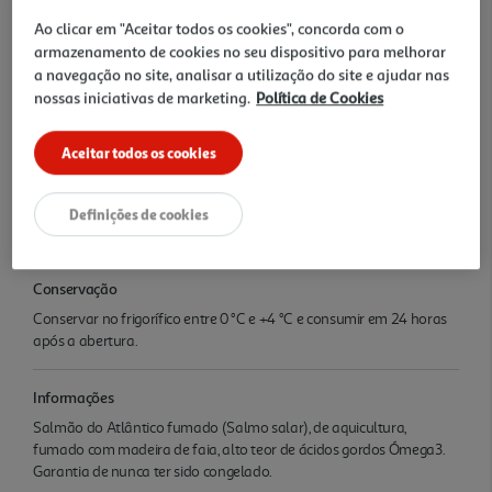
algo verdadeiramente delicioso.
Ao clicar em "Aceitar todos os cookies", concorda com o
armazenamento de cookies no seu dispositivo para melhorar
Características
a navegação no site, analisar a utilização do site e ajudar nas
nossas iniciativas de marketing.
Política de Cookies
Quantidade Liquida
0.09 KG
Aceitar todos os cookies
Ingredientes/Composição
Definições de cookies
Salmão-do-Atlântico (Salmo salar) (peixe) 97 %, sal 3 %.
Conservação
Conservar no frigorífico entre 0 °C e +4 °C e consumir em 24 horas
após a abertura.
Informações
Salmão do Atlântico fumado (Salmo salar), de aquicultura,
fumado com madeira de faia, alto teor de ácidos gordos Ómega3.
Garantia de nunca ter sido congelado.