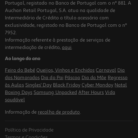
Portugal, registado no Banco de Portugal com o nº 881. A
Auchan Retail Portugal, S.A. atua na qualidade de
Intermediário de Crédito a título acessório com
exclusividade, registado no Banco de Portugal com o nº
7952.
Informação referente à prestação de serviços de
4.7
(3)
intermediação de crédito,
aqui
.
Salmao Fumado Skandia Baixo Teor Sal 80g
Ao longo do ano
74.88 €/Kg
Feira do Bebé
Queijos, Vinhos e Enchidos
Carnaval
Dia
5,99 €
dos Namorados
Dia do Pai
Páscoa
Dia da Mãe
Regresso
às Aulas
Singles' Day
Black Friday
Cyber Monday
Natal
Boxing Days
Samsung Unpacked
After Hours
Vida
saudável
Informação de
recolha de produto
.
Política de Privacidade
Termos e Condições