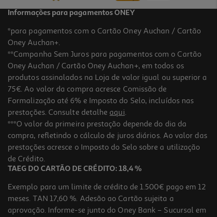
Informações para pagamentos ONEY
*para pagamentos com o Cartão Oney Auchan / Cartão
Oney Auchan+.
**Campanha Sem Juros para pagamentos com o Cartão
Oney Auchan / Cartão Oney Auchan+, em todos os
produtos assinalados na Loja de valor igual ou superior a
75€. Ao valor da compra acresce Comissão de
Formalização até 6% e Imposto do Selo, incluídos nas
prestações. Consulte detalhe
aqui
.
3.9
(110)
Salmão Polegar Fumado 200 Gr
***O valor da primeira prestação depende do dia da
compra, refletindo o cálculo de juros diários. Ao valor das
29.95 €/Kg
prestações acresce o Imposto do Selo sobre a utilização
5,99 €
de Crédito.
TAEG DO CARTÃO DE CRÉDITO: 18,4 %
Exemplo para um limite de crédito de 1.500€ pago em 12
meses. TAN 17,60 %. Adesão ao Cartão sujeita a
aprovação. Informe-se junto do Oney Bank – Sucursal em