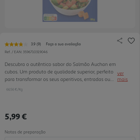
3.9
(9)
Faça a sua avaliação
Leu
9
Ref. / EAN:
3596710319046
avaliações.
Link
Descubra o autêntico sabor do Salmão Auchan em
para
cubos. Um produto de qualidade superior, perfeito
a
ver
mesma
para transformar os seus aperitivos, entradas ou
mais
página.
pratos principais numa experiência gourmet única.
66.56 €/Kg
Deixe-se seduzir pela frescura e pela delicadeza
deste salm ão, ideal para ocasiões especiais ou
para se dar ao luxo de saborear algo
5,99 €
verdadeiramente delicioso.
Notas de preparação