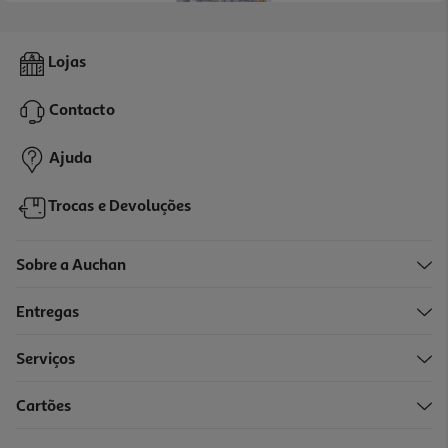
4.5
(23)
Salmão Fumado Auchan 2x50g
Lojas
39.9 €/Kg
Contacto
3,99 €
Ajuda
Trocas e Devoluções
Sobre a Auchan
Entregas
Serviços
4.0
(1)
Cartões
Salmão Fumado Especial Para Canapés Skandia 90g