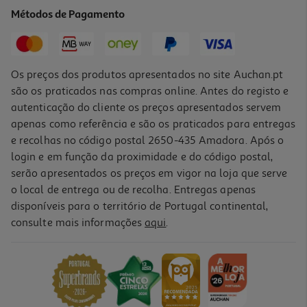
87.38 €/Kg
Métodos de Pagamento
6,99 €
Os preços dos produtos apresentados no site Auchan.pt
são os praticados nas compras online. Antes do registo e
autenticação do cliente os preços apresentados servem
apenas como referência e são os praticados para entregas
e recolhas no código postal 2650-435 Amadora. Após o
login e em função da proximidade e do código postal,
serão apresentados os preços em vigor na loja que serve
o local de entrega ou de recolha. Entregas apenas
disponíveis para o território de Portugal continental,
4.7
(71)
consulte mais informações
aqui
.
Salmão Fumado Escócia Auchan Collection 160g
68.69 €/Kg
10,99 €