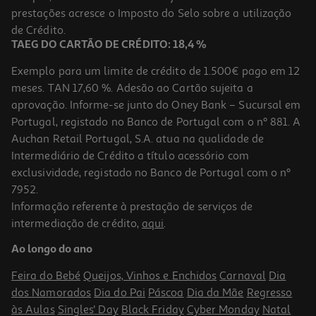
prestações acresce o Imposto do Selo sobre a utilização
de Crédito.
TAEG DO CARTÃO DE CRÉDITO: 18,4 %
Exemplo para um limite de crédito de 1.500€ pago em 12
meses. TAN 17,60 %. Adesão ao Cartão sujeita a
aprovação. Informe-se junto do Oney Bank – Sucursal em
Portugal, registado no Banco de Portugal com o nº 881. A
Auchan Retail Portugal, S.A. atua na qualidade de
Intermediário de Crédito a título acessório com
exclusividade, registado no Banco de Portugal com o nº
7952.
Informação referente à prestação de serviços de
intermediação de crédito,
aqui
.
Ao longo do ano
Feira do Bebé
Queijos, Vinhos e Enchidos
Carnaval
Dia
dos Namorados
Dia do Pai
Páscoa
Dia da Mãe
Regresso
às Aulas
Singles' Day
Black Friday
Cyber Monday
Natal