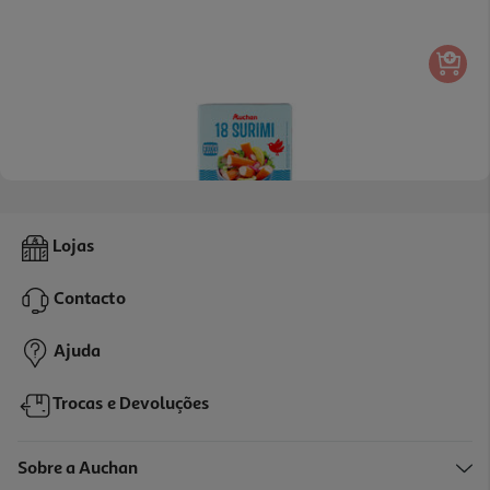
4.0
(2)
Surimi Com Sabor A Caranguejo Auchan 18 Un 300g
Lojas
4.97 €/Kg
Contacto
1,49 €
Ajuda
Trocas e Devoluções
Sobre a Auchan