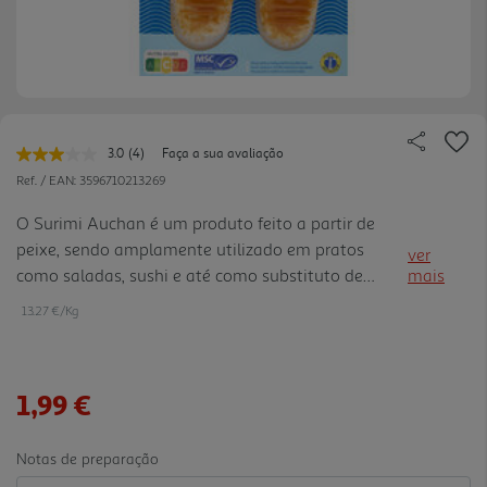
3.0
(4)
Faça a sua avaliação
Leu
4
Ref. / EAN:
3596710213269
avaliações.
Link
O Surimi Auchan é um produto feito a partir de
para
peixe, sendo amplamente utilizado em pratos
a
ver
mesma
como saladas, sushi e até como substituto de
mais
página.
carne de caranguejo.
13.27 €/Kg
1,99 €
Notas de preparação