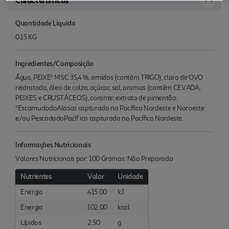
Quantidade Liquida
0.15 KG
Ingredientes/Composição
Água, PEIXE* MSC 35,4 %, amidos (contêm TRIGO), clara de OVO
reidratada, óleo de colza, açúcar, sal, aromas (contêm CEVADA,
PEIXES e CRUSTÁCEOS), corante: extrato de pimentão.
*EscamudodoAlasca capturado no Pacífico Nordeste e Noroeste
e/ou PescadadoPacíf ico capturada no Pacífico Nordeste.
Informações Nutricionais
Valores Nutricionais por: 100 Gramas :Não Preparado
Nutrientes
Valor
Unidade
Energia
415.00
kJ
Energia
102.00
kcal
Lípidos
2.50
g