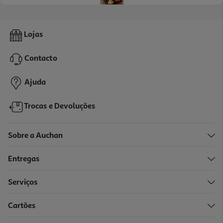
3.0
(1)
Queijo Le Rustique Raclette 200g
Lojas
19.95 €/Kg
Contacto
3,99 €
Ajuda
Trocas e Devoluções
Sobre a Auchan
Entregas
Serviços
Cartões
Queijo Gouda Para Grelhar Old Amsterdam 2x70g