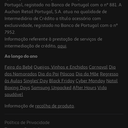
Portugal, registado no Banco de Portugal com o nº 881. A
Auchan Retail Portugal, S.A. atua na qualidade de
Intermediário de Crédito a título acessório com
exclusividade, registado no Banco de Portugal com o nº
7952.
Informação referente à prestação de serviços de
5.0
(5)
intermediação de crédito,
aqui
.
Queijo Minas Frescal Indulac Un
Ao longo do ano
6.59 €/un
Feira do Bebé
Queijos, Vinhos e Enchidos
Carnaval
Dia
6,59 €
dos Namorados
Dia do Pai
Páscoa
Dia da Mãe
Regresso
às Aulas
Singles' Day
Black Friday
Cyber Monday
Natal
Boxing Days
Samsung Unpacked
After Hours
Vida
saudável
Informação de
recolha de produto
.
Política de Privacidade