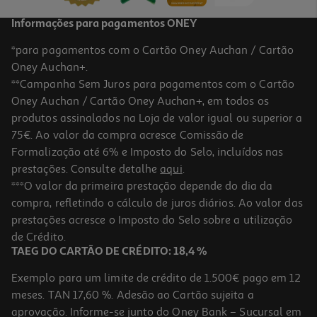
Informações para pagamentos ONEY
*para pagamentos com o Cartão Oney Auchan / Cartão
Oney Auchan+.
**Campanha Sem Juros para pagamentos com o Cartão
Oney Auchan / Cartão Oney Auchan+, em todos os
produtos assinalados na Loja de valor igual ou superior a
75€. Ao valor da compra acresce Comissão de
Formalização até 6% e Imposto do Selo, incluídos nas
prestações. Consulte detalhe
aqui
.
5.0
(1)
Quejo Le Rustique Fondue 150g
***O valor da primeira prestação depende do dia da
compra, refletindo o cálculo de juros diários. Ao valor das
19.93 €/Kg
prestações acresce o Imposto do Selo sobre a utilização
2,99 €
de Crédito.
TAEG DO CARTÃO DE CRÉDITO: 18,4 %
Exemplo para um limite de crédito de 1.500€ pago em 12
meses. TAN 17,60 %. Adesão ao Cartão sujeita a
aprovação. Informe-se junto do Oney Bank – Sucursal em