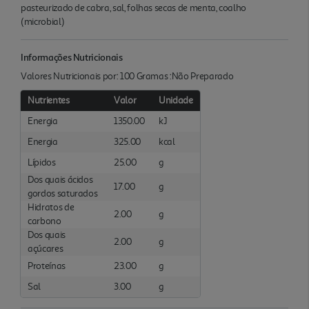
pasteurizado de cabra, sal, folhas secas de menta, coalho
(microbial)
Informações Nutricionais
Valores Nutricionais por: 100 Gramas :Não Preparado
Nutrientes
Valor
Unidade
Energia
1350.00
kJ
Energia
325.00
kcal
Lípidos
25.00
g
Dos quais ácidos
17.00
g
gordos saturados
Hidratos de
2.00
g
carbono
Dos quais
2.00
g
açúcares
Proteínas
23.00
g
Sal
3.00
g