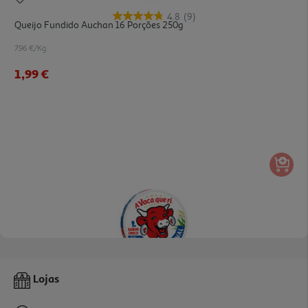
4.8
(9)
Queijo Fundido Auchan 16 Porções 250g
7.96 €/Kg
1,99 €
5.0
(7)
Queijo A Vaca Que Ri Porções 125g
Lojas
15.92 €/Kg