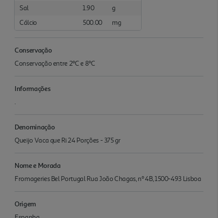
Sal
1.90
g
Cálcio
500.00
mg
Conservação
Conservação entre 2ºC e 8ºC
Informações
.
Denominação
Queijo Vaca que Ri 24 Porções - 375 gr
Nome e Morada
Fromageries Bel Portugal Rua João Chagas, nº 4B, 1500-493 Lisboa
Origem
Espanha