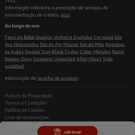
7952.
Informação referente à prestação de serviços de
intermediação de crédito,
aqui
.
Ao longo do ano
Feira do Bebé
Queijos, Vinhos e Enchidos
Carnaval
Dia
dos Namorados
Dia do Pai
Páscoa
Dia da Mãe
Regresso
às Aulas
Singles' Day
Black Friday
Cyber Monday
Natal
Boxing Days
Samsung Unpacked
After Hours
Vida
saudável
Informação de
recolha de produto
.
Política de Privacidade
Termos e Condições
Política de Cookies
Livro de reclamações
adicionar
© Auchan Retail Portugal