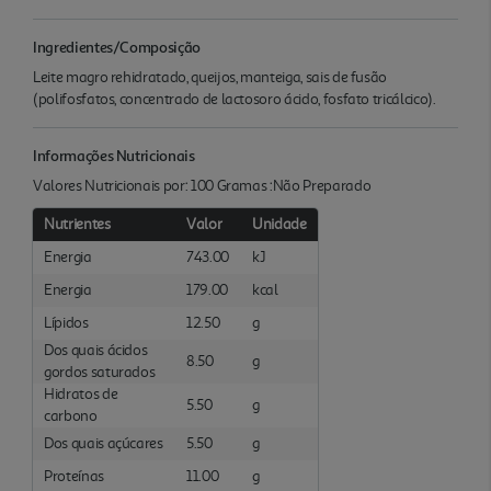
Ingredientes/Composição
Leite magro rehidratado, queijos, manteiga, sais de fusão
(polifosfatos, concentrado de lactosoro ácido, fosfato tricálcico).
Informações Nutricionais
Valores Nutricionais por: 100 Gramas :Não Preparado
Nutrientes
Valor
Unidade
Energia
743.00
kJ
Energia
179.00
kcal
Lípidos
12.50
g
Dos quais ácidos
8.50
g
gordos saturados
Hidratos de
5.50
g
carbono
Dos quais açúcares
5.50
g
Proteínas
11.00
g