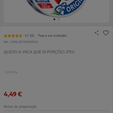
4.7
(11)
Faça a sua avaliação
Leu
11
Ref. / EAN:
3073781193121
avaliações.
Link
QUEIJO A VACA QUE RI PORÇÕES 375G
para
a
mesma
página.
11.97 €/Kg
4,49 €
Notas de preparação