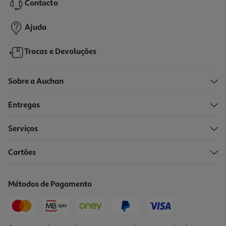
Contacto
1,99 €
Ajuda
Trocas e Devoluções
Sobre a Auchan
Entregas
Serviços
4.6
(9)
Cartões
Queijo A Vaca Que Ri Porções 250g
11.8 €/Kg
Métodos de Pagamento
2,95 €