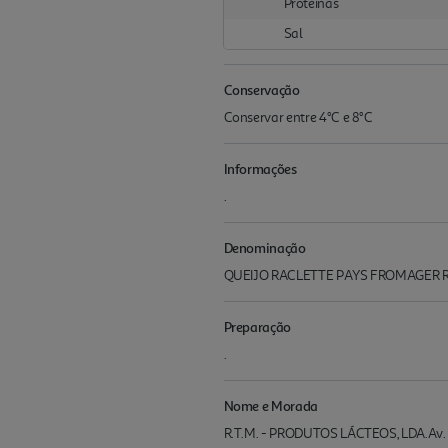
Proteínas
Sal
Conservação
Conservar entre 4°C e 8°C
Informações
.
Denominação
QUEIJO RACLETTE PAYS FROMAGER 
Preparação
.
Nome e Morada
R.T.M. - PRODUTOS LÁCTEOS, LDA.Av. M