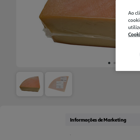
Ao cl
cooki
utili
Cook
Informações de Marketing
.