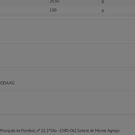
25.50
g
1.50
g
RODA KG
arquês de Pombal, nº 22, 1º Dto -2590-041 Sobral de Monte Agraço