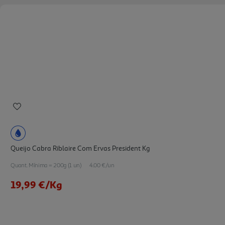
Queijo Cabra Riblaire Com Ervas President Kg
Quant. Mínima = 200g (1 un)
4.00 €/un
19,99 €
/Kg