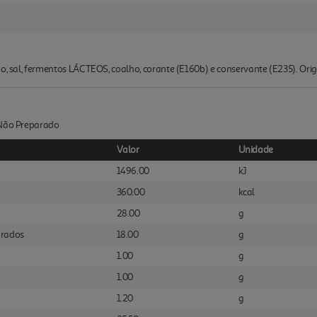
do, sal, fermentos LÁCTEOS, coalho, corante (E160b) e conservante (E235). Ori
:Não Preparado
Valor
Unidade
1496.00
kJ
360.00
kcal
28.00
g
urados
18.00
g
1.00
g
1.00
g
1.20
g