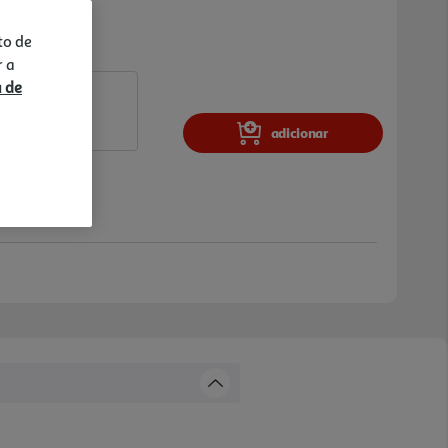
to de
r a
a de
adicionar