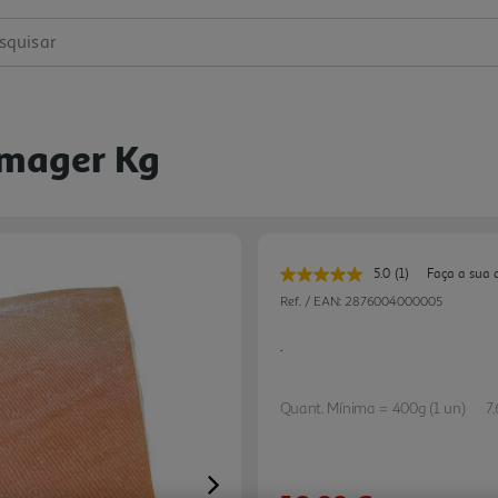
squisar
omager Kg
5.0
(1)
Faça a sua 
Leu
uma
Ref. / EAN:
2876004000005
avaliação.
Link
.
para
a
mesma
página.
Quant. Mínima = 400g (1 un)
7
Next