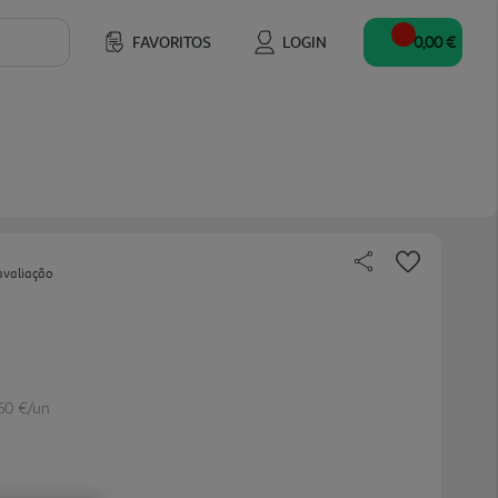
FAVORITOS
LOGIN
0,00 €
avaliação
.60 €/un