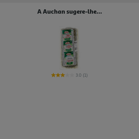
A Auchan sugere-lhe...
3.0
(1)