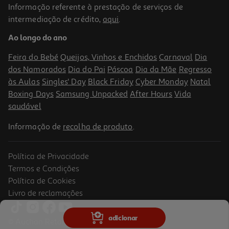
Informação referente à prestação de serviços de
intermediação de crédito,
aqui
.
Ao longo do ano
Feira do Bebé
Queijos, Vinhos e Enchidos
Carnaval
Dia
dos Namorados
Dia do Pai
Páscoa
Dia da Mãe
Regresso
às Aulas
Singles' Day
Black Friday
Cyber Monday
Natal
Boxing Days
Samsung Unpacked
After Hours
Vida
saudável
Informação de
recolha de produto
.
Política de Privacidade
Termos e Condições
Política de Cookies
Livro de reclamações
adicionar
© Auchan Retail Portugal