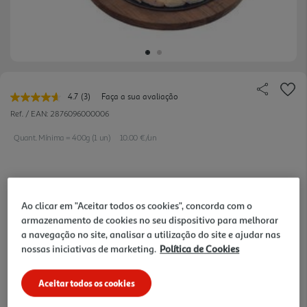
4.7
(3)
Faça a sua avaliação
Leu
3
Ref. / EAN:
2876096000006
avaliações.
Link
Quant. Mínima = 400g (1 un)
10.00 €/un
para
a
mesma
página.
24,99 €
Ao clicar em "Aceitar todos os cookies", concorda com o
armazenamento de cookies no seu dispositivo para melhorar
Notas de preparação
a navegação no site, analisar a utilização do site e ajudar nas
nossas iniciativas de marketing.
Política de Cookies
Aceitar todos os cookies