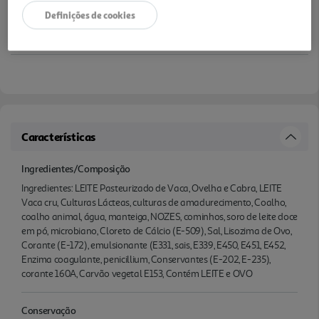
Definições de cookies
Características
Ingredientes/Composição
Ingredientes: LEITE Pasteurizado de Vaca, Ovelha e Cabra, LEITE
Vaca cru, Culturas Lácteas, culturas de amadurecimento, Coalho,
coalho animal, água, manteiga, NOZES, cominhos, soro de leite doce
em pó, microbiano, Cloreto de Cálcio (E-509), Sal, Lisozima de Ovo,
Corante (E-172), emulsionante (E331, sais, E339, E450, E451, E452,
Enzima coagulante, penicillium, Conservantes (E-202, E-235),
corante 160A, Carvão vegetal E153, Contém LEITE e OVO
Conservação