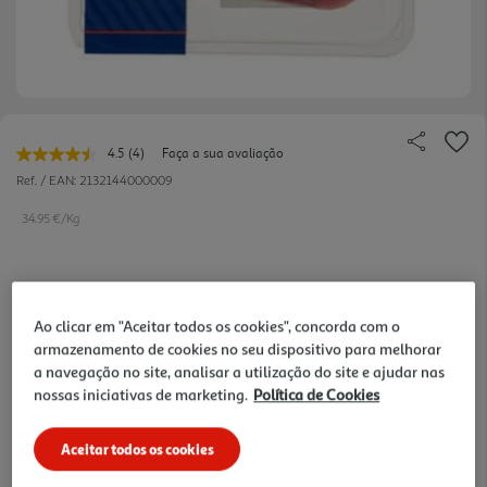
4.5
(4)
Faça a sua avaliação
Leu
4
Ref. / EAN:
2132144000009
avaliações.
Link
34.95 €/Kg
para
a
mesma
página.
6,99 €
Ao clicar em "Aceitar todos os cookies", concorda com o
armazenamento de cookies no seu dispositivo para melhorar
Notas de preparação
a navegação no site, analisar a utilização do site e ajudar nas
nossas iniciativas de marketing.
Política de Cookies
Aceitar todos os cookies