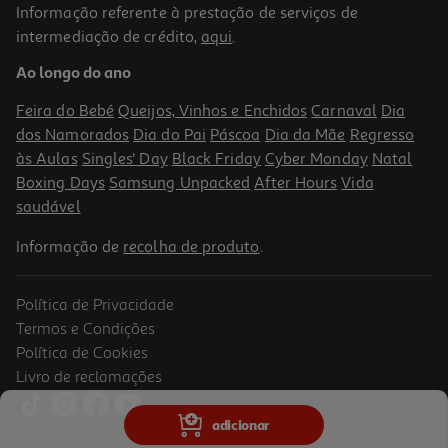
Informação referente à prestação de serviços de
intermediação de crédito,
aqui
.
Ao longo do ano
Feira do Bebé
Queijos, Vinhos e Enchidos
Carnaval
Dia
dos Namorados
Dia do Pai
Páscoa
Dia da Mãe
Regresso
às Aulas
Singles' Day
Black Friday
Cyber Monday
Natal
Boxing Days
Samsung Unpacked
After Hours
Vida
saudável
Informação de
recolha de produto
.
Política de Privacidade
Termos e Condições
Política de Cookies
Livro de reclamações
adicionar
© Auchan Retail Portugal