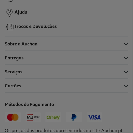
7,99 €
Ajuda
Trocas e Devoluções
Sobre a Auchan
Entregas
Serviços
5.0
(1)
Cartões
Costelinhas De Vitela Branca Kg
19.99 €/un
Métodos de Pagamento
19,99 €
/Kg
Os preços dos produtos apresentados no site Auchan.pt