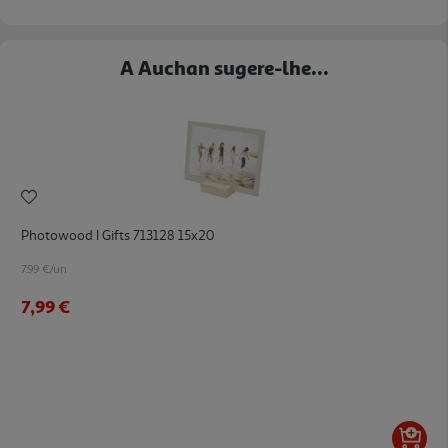
A Auchan sugere-lhe...
Photowood I Gifts 713128 15x20
7.99 €/un
7,99 €