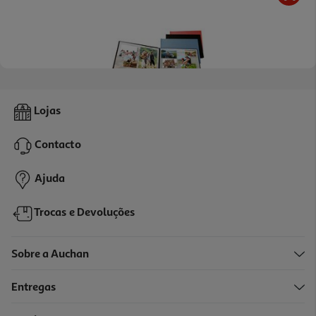
Mini Album I Gifts 713116 Vermelho 10x15
Lojas
3.99 €/un
Contacto
3,99 €
Ajuda
Trocas e Devoluções
Sobre a Auchan
Entregas