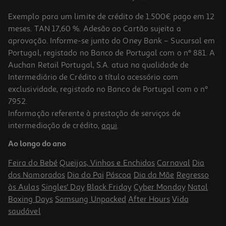
Exemplo para um limite de crédito de 1.500€ pago em 12
meses. TAN 17,60 %. Adesão ao Cartão sujeita a
aprovação. Informe-se junto do Oney Bank – Sucursal em
Portugal, registado no Banco de Portugal com o nº 881. A
Auchan Retail Portugal, S.A. atua na qualidade de
Intermediário de Crédito a título acessório com
exclusividade, registado no Banco de Portugal com o nº
7952.
Informação referente à prestação de serviços de
intermediação de crédito,
aqui
.
Ao longo do ano
Feira do Bebé
Queijos, Vinhos e Enchidos
Carnaval
Dia
dos Namorados
Dia do Pai
Páscoa
Dia da Mãe
Regresso
às Aulas
Singles' Day
Black Friday
Cyber Monday
Natal
Boxing Days
Samsung Unpacked
After Hours
Vida
saudável