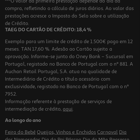
***O valor da primeira prestação depende do dia da
compra, refletindo o cálculo de juros diários. Ao valor das
7.99 €/un
prestações acresce o Imposto do Selo sobre a utilização
7,99 €
de Crédito.
TAEG DO CARTÃO DE CRÉDITO: 18,4 %
Exemplo para um limite de crédito de 1.500€ pago em 12
meses. TAN 17,60 %. Adesão ao Cartão sujeita a
aprovação. Informe-se junto do Oney Bank – Sucursal em
Portugal, registado no Banco de Portugal com o nº 881. A
Auchan Retail Portugal, S.A. atua na qualidade de
Intermediário de Crédito a título acessório com
exclusividade, registado no Banco de Portugal com o nº
7952.
Informação referente à prestação de serviços de
intermediação de crédito,
aqui
.
Cabo Usb A-Micro B Qilive Q.3814 G4218014 Usb 2.0 Otg 15cm
Ao longo do ano
3.99 €/un
Feira do Bebé
Queijos, Vinhos e Enchidos
Carnaval
Dia
3,99 €
dos Namorados
Dia do Pai
Páscoa
Dia da Mãe
Regresso