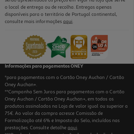
o local de entrega ou de recolha. Entregas apenas
disponíveis para o território de Portugal continental,
4.6
(5)
consulte mais informações
aqui
.
Tripé Com Anel Luz Qilive 600122560 Xl Q.4224
29.99 €/un
29,99 €
Informações para pagamentos ONEY
*para pagamentos com o Cartão Oney Auchan / Cartão
Oney Auchan+.
**Campanha Sem Juros para pagamentos com o Cartão
Oney Auchan / Cartão Oney Auchan+, em todos os
produtos assinalados na Loja de valor igual ou superior a
75€. Ao valor da compra acresce Comissão de
Formalização até 6% e Imposto do Selo, incluídos nas
prestações. Consulte detalhe
aqui
.
Adaptador Qilive Q3293 G4218026 Hdmi F A-Micro M