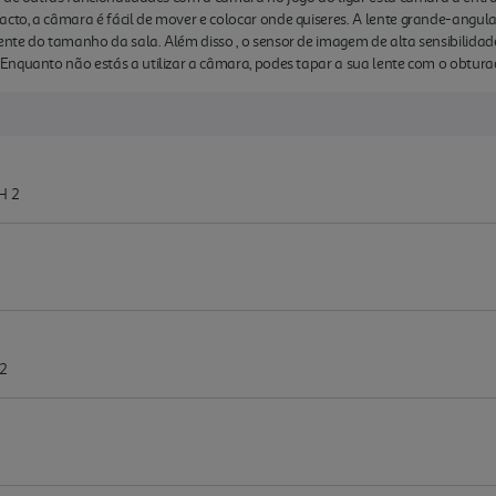
to, a câmara é fácil de mover e colocar onde quiseres. A lente grande-angula
nte do tamanho da sala. Além disso , o sensor de imagem de alta sensibilida
Enquanto não estás a utilizar a câmara, podes tapar a sua lente com o obtura
H 2
2