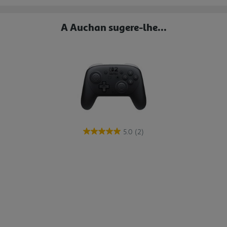
A Auchan sugere-lhe...
5.0
(2)