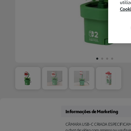
utili
Cook
Informações de Marketing
CÂMARA USB-C CRIADA ESPECIFICAMENTE 
o chat de vídeo com amigos ou usufrui