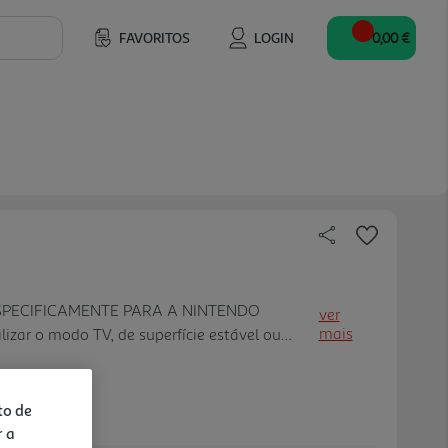
FAVORITOS
LOGIN
0,00 €
SPECIFICAMENTE PARA A NINTENDO
ver
mais
izar o modo TV, de superfície estável ou
hat de vídeo com amigos ou usufruir de outras
ra no jogo ao ligar esta câmara à entrada
 consola. Graças ao seu tamanho compacto, a
to de
olocar onde quiseres. A lente grande-angular
r a