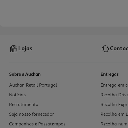
Lojas
Contac
Sobre a Auchan
Entregas
Auchan Retail Portugal
Entrega em c
Protetor De Hidrogel Switch 2 Ultrarresistente
Notícias
Recolha Driv
6.99 €/un
Recrutamento
Recolha Expr
6,99 €
Seja nosso fornecedor
Recolha em L
Campanhas e Passatempos
Recolha num 