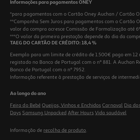
Informações para pagamentos ONEY
*para pagamentos com o Cartão Oney Auchan / Cartão O
**Campanha Sem Juros para pagamentos com o Cartão Oney
valor da compra acresce Comissão de Formalização até 6%
***O valor da primeira prestação depende do dia da compra,
TAEG DO CARTÃO DE CRÉDITO: 18,4 %
Exemplo para um limite de crédito de 1.500€ pago em 12 
registado no Banco de Portugal com o nº 881. A Auchan Ret
Banco de Portugal com o nº 7952.
Informação referente à prestação de serviços de intermedi
Bolsa De Proteção Switch 2 Preta
Ao longo do ano
14.99 €/un
Feira do Bebé
Queijos, Vinhos e Enchidos
Carnaval
Dia do
14,99 €
Days
Samsung Unpacked
After Hours
Vida saudável
Informação de
recolha de produto
.