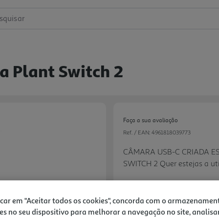
squisar
 Plant Switch 2
Faça a sua avaliação
Ref. / EAN:
4961818039773
CÂMARA USB-C CRIADA E
SWITCH 2 Quer estejas a util
portátil, podes utilizar o c
funcionalidades com a câma
USB-C na parte superior da
icar em "Aceitar todos os cookies", concorda com o armazenamen
39,99 €
câmara é fácil de mover e c
es no seu dispositivo para melhorar a navegação no site, analisa
Next