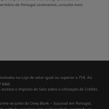
erritório de Portugal continental, consulte mais
lados na Loja de valor igual ou superior a 75€. Ao
he
aqui
.
 acresce o Imposto do Selo sobre a utilização de Crédito.
forme-se junto do Oney Bank – Sucursal em Portugal,