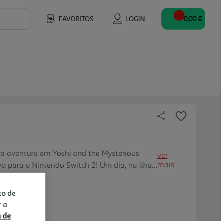
FAVORITOS
LOGIN
0,00 €
a aventura em Yoshi and the Mysterious
ver
mais
vo para a Nintendo Switch 2! Um dia, na ilha
nciclopédia falante chamada Mr. E cai
 suas páginas contêm muitas criaturas por
to de
tra em ação para as estudar...
r a
a de