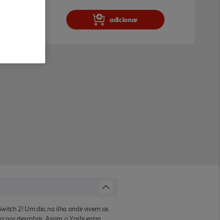
adicionar
witch 2! Um dia, na ilha onde vivem os
 por descobrir. Assim, o Yoshi entra