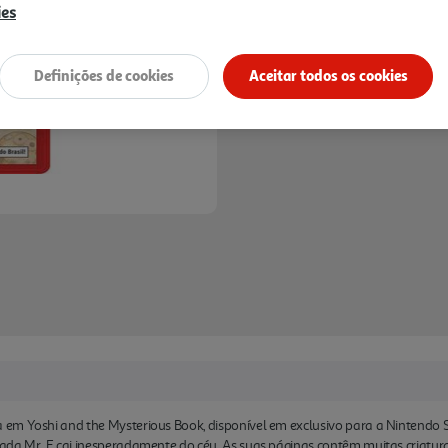
ies
Definições de cookies
Aceitar todos os cookies
em Yoshi and the Mysterious Book, disponível em exclusivo para a Nintendo S
da Mr. E cai inesperadamente do céu. As suas páginas contêm muitas criaturas