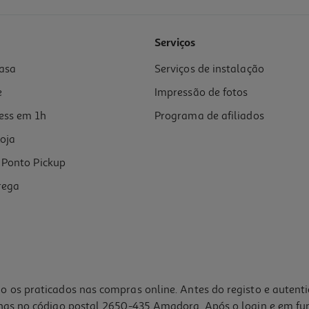
Serviços
asa
Serviços de instalação
e
Impressão de fotos
ess em 1h
Programa de afiliados
oja
Ponto Pickup
rega
o os praticados nas compras online. Antes do registo e autent
lhas no código postal 2650-435 Amadora. Após o login e em fu