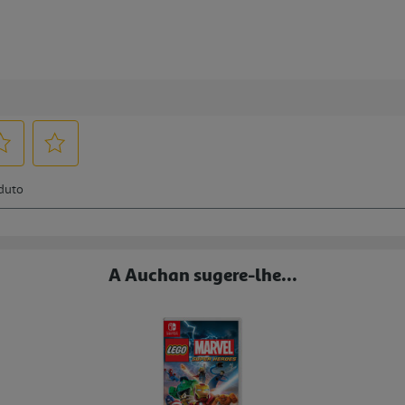
A Auchan sugere-lhe...