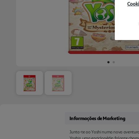
Cook
Informações de Marketing
Junta-te ao Yoshi numa nova aventura 
Yoshis, uma enciclopédia falante chama