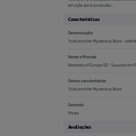
em ação para as estudar...
Características
Denominação
Yoshi and the Mysterious Book - refer
Nome e Morada
Nintendo of Europe SE - Sucursal em Por
Outras características
Yoshi and the Mysterious Book
Garantia
Meses
Avaliações