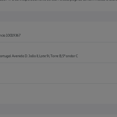
ência 10019367
tugal Avenida D. João II, Lote 9i, Torre B, 5º andar C