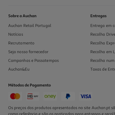
Sobre a Auchan
Entregas
Auchan Retail Portugal
Entrega em c
Jogo Ninjago Movie Switch Lego Código
Notícias
Recolha Driv
29.89 €/un
Recrutamento
Recolha Expr
29,89 €
Seja nosso fornecedor
Recolha em L
Campanhas e Passatempos
Recolha num 
Auchan&Eu
Taxas de Ent
Métodos de Pagamento
Os preços dos produtos apresentados no site Auchan.pt sã
como referência e são os praticados para entregas e reco