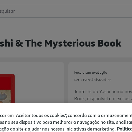
squisar
shi & The Mysterious Book
Faça a sua avaliação
Ref. / EAN:
45496314156
Junta-te ao Yoshi numa nov
Book, disponível em exclusi
onde vivem os Yoshis, uma e
inesperadamente do céu. As
icar em "Aceitar todos os cookies", concorda com o armazenamen
descobrir. Assim, o Yoshi en
es no seu dispositivo para melhorar a navegação no site, analisa
59,99 €
zação do site e ajudar nas nossas iniciativas de marketing.
Polític
Next