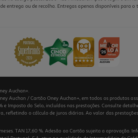
de entrega ou de recolha. Entregas apenas disponíveis para o t
ney Auchan+.
 Auchan / Cartão Oney Auchan+, em todos os produtos assina
 e Imposto do Selo, incluídos nas prestações. Consulte detal
 refletindo o cálculo de juros diários. Ao valor das prestações
meses. TAN 17,60 %. Adesão ao Cartão sujeita a aprovação. In