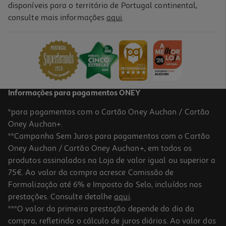
disponíveis para o território de Portugal continental,
consulte mais informações
aqui
.
Jogo Switch 2 Kirby And The Forgotten Land 2 Edition
79.89 €/un
79,89 €
Informações para pagamentos ONEY
*para pagamentos com o Cartão Oney Auchan / Cartão
Oney Auchan+.
**Campanha Sem Juros para pagamentos com o Cartão
Oney Auchan / Cartão Oney Auchan+, em todos os
produtos assinalados na Loja de valor igual ou superior a
75€. Ao valor da compra acresce Comissão de
Formalização até 6% e Imposto do Selo, incluídos nas
prestações. Consulte detalhe
aqui
.
Jogo Para Nintendo Swtich 2 Xenoblade Chronicles X
***O valor da primeira prestação depende do dia da
compra, refletindo o cálculo de juros diários. Ao valor das
69.99 €/un