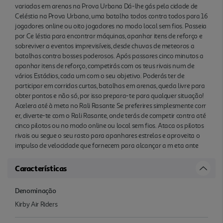
chuvas de meteoros a batalhas contra bosses
variadas em arenas na Prova Urbana Dá-lhe gás pela cidade de
poderosos. Após passares cinco minutos a apanhar
Celéstia na Prova Urbana, uma batalha todos contra todos para 16
itens de reforço, competirás com os teus rivais num
jogadores online ou oito jogadores no modo local sem fios. Passeia
por Ce léstia para encontrar máquinas, apanhar itens de reforço e
de vários Estádios, cada um com o seu objetivo.
sobreviver a eventos imprevisíveis, desde chuvas de meteoros a
Poderás ter de participar em corridas curtas,
batalhas contra bosses poderosos. Após passares cinco minutos a
batalhas em arenas, queda livre para obter pontos
apanhar itens de reforço, competirás com os teus rivais num de
e não só, por isso prepara-te para qualquer
vários Estádios, cada um com o seu objetivo. Poderás ter de
situação! Acelera até à meta no Rali Rasante Se
participar em corridas curtas, batalhas em arenas, queda livre para
obter pontos e não só, por isso prepara-te para qualquer situação!
preferires simplesmente corr er, diverte-te com o
Acelera até à meta no Rali Rasante Se preferires simplesmente corr
Rali Rasante, onde terás de competir contra até
er, diverte-te com o Rali Rasante, onde terás de competir contra até
cinco pilotos ou no modo online ou local sem fios.
cinco pilotos ou no modo online ou local sem fios. Ataca os pilotos
Ataca os pilotos rivais ou segue o seu rasto para
rivais ou segue o seu rasto para apanhares estrelas e aproveita o
apanhares estrelas e aproveita o impulso de
impulso de velocidade que fornecem para alcançar a m eta ante
velocidade que fornecem para alcançar a m eta
Características
ante
Denominação
Kirby Air Riders