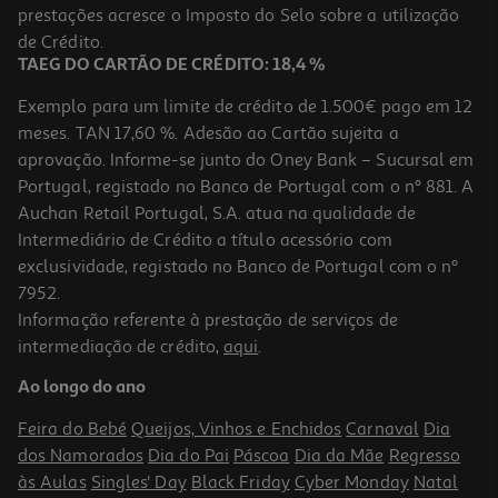
prestações acresce o Imposto do Selo sobre a utilização
69,99 €
de Crédito.
TAEG DO CARTÃO DE CRÉDITO: 18,4 %
Indisponível online
Exemplo para um limite de crédito de 1.500€ pago em 12
meses. TAN 17,60 %. Adesão ao Cartão sujeita a
aprovação. Informe-se junto do Oney Bank – Sucursal em
Portugal, registado no Banco de Portugal com o nº 881. A
Auchan Retail Portugal, S.A. atua na qualidade de
Intermediário de Crédito a título acessório com
exclusividade, registado no Banco de Portugal com o nº
7952.
Informação referente à prestação de serviços de
intermediação de crédito,
aqui
.
Jogo Switch 2 Hyrule Warriors Age Of Imprisonment
Ao longo do ano
79.89 €/un
Feira do Bebé
Queijos, Vinhos e Enchidos
Carnaval
Dia
79,89 €
dos Namorados
Dia do Pai
Páscoa
Dia da Mãe
Regresso
às Aulas
Singles' Day
Black Friday
Cyber Monday
Natal