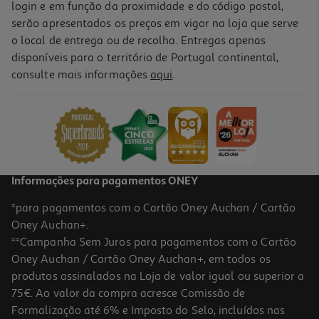
login e em função da proximidade e do código postal,
-24%
serão apresentados os preços em vigor na loja que serve
o local de entrega ou de recolha. Entregas apenas
disponíveis para o território de Portugal continental,
consulte mais informações
aqui
.
Jogo Switch Little Nightmares Iii
31.99 €/un
Price reduced from
to
41,99 €
31,99 €
Promoção
Informações para pagamentos ONEY
*para pagamentos com o Cartão Oney Auchan / Cartão
Oney Auchan+.
**Campanha Sem Juros para pagamentos com o Cartão
Oney Auchan / Cartão Oney Auchan+, em todos os
produtos assinalados na Loja de valor igual ou superior a
75€. Ao valor da compra acresce Comissão de
Formalização até 6% e Imposto do Selo, incluídos nas