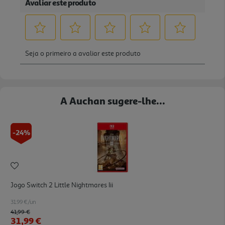
A Auchan sugere-lhe...
-24%
Jogo Switch 2 Little Nightmares Iii
31.99 €/un
Price reduced from
to
41,99 €
31,99 €