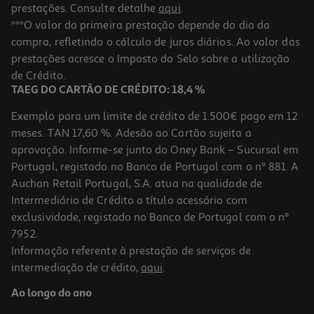
prestações. Consulte detalhe
aqui
.
Digimon Sto: Time St Switch 2 118431
***O valor da primeira prestação depende do dia da
compra, refletindo o cálculo de juros diários. Ao valor das
71.99 €/un
prestações acresce o Imposto do Selo sobre a utilização
71,99 €
de Crédito.
TAEG DO CARTÃO DE CRÉDITO: 18,4 %
Exemplo para um limite de crédito de 1.500€ pago em 12
meses. TAN 17,60 %. Adesão ao Cartão sujeita a
aprovação. Informe-se junto do Oney Bank – Sucursal em
Portugal, registado no Banco de Portugal com o nº 881. A
Auchan Retail Portugal, S.A. atua na qualidade de
Intermediário de Crédito a título acessório com
exclusividade, registado no Banco de Portugal com o nº
7952.
Informação referente à prestação de serviços de
intermediação de crédito,
aqui
.
Jogo Metroid Prime 4 Switch 2 Beyond Edition
Ao longo do ano
59.89 €/un