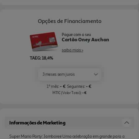
TV só pode ser jogado na Nintendo Switch 2.
Opções de Financiamento
Pague com o seu
Cartão Oney Auchan
saiba mais >
TAEG: 18,4%
3 meses sem juros
- €
- €
1º mês:
Seguintes:
- €
MTIC (Valor Total):
Informações de Marketing
Super Mario Party: Jamboree Uma celebração em grande para a