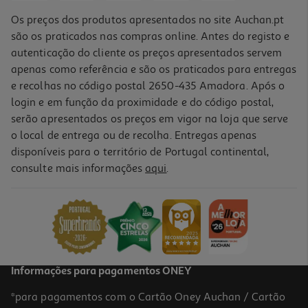
Os preços dos produtos apresentados no site Auchan.pt
são os praticados nas compras online. Antes do registo e
autenticação do cliente os preços apresentados servem
apenas como referência e são os praticados para entregas
e recolhas no código postal 2650-435 Amadora. Após o
login e em função da proximidade e do código postal,
serão apresentados os preços em vigor na loja que serve
o local de entrega ou de recolha. Entregas apenas
disponíveis para o território de Portugal continental,
5.0
(1)
consulte mais informações
aqui
.
Portátil Gaming Asus Fa608um (16" R7/32/1tb Nvidia Geforce Rtxt
5060)
1899.99 €/un
1.899,99 €
Informações para pagamentos ONEY
*para pagamentos com o Cartão Oney Auchan / Cartão