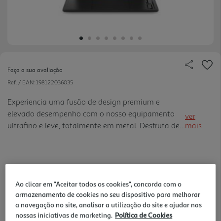
Faça a sua avaliação
Ref. / EAN:
198122036035
Experiencia uma fusão de design premium e
elevado desempenho com o nosso equipamento
ver
ultrafino e leve, totalmente em metal. Desfruta de
mais
uma bateria de longa duração, carregamento
rápido por USB-CT, um processador até Intel®
CoreT Ultra, gráfica NVIDIA® Ge Force RTXT série
2.699,99 €
40 e um ecrã OLED 2.8K de 120 Hz. Ideal para
Ao clicar em "Aceitar todos os cookies", concorda com o
todas as necessidades informáticas, incluindo
armazenamento de cookies no seu dispositivo para melhorar
gaming.
a navegação no site, analisar a utilização do site e ajudar nas
verificar stock em loja >
nossas iniciativas de marketing.
Política de Cookies