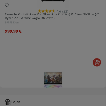
4.6
(22)
Consola Portátil Asus Rog Xbox Ally X (2025) Rc73xa-Nh011w (7"
Ryzen Z2 Extreme 24gb/1tb Preta)
999.99 €/un
999,99 €
Portátil Gaming Hp Omen 14-Fb0006np 14" Ultra9/32g/1tb
Lojas