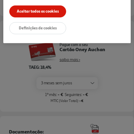
Entrega estimada entre
14/08/2026 e 17/08/2026
Aceitar todos os cookies
Definições de cookies
Opções de Financiamento
Pague com o seu
Cartão Oney Auchan
saiba mais >
TAEG: 18,4%
3 meses sem juros
- €
- €
1º mês:
Seguintes:
- €
MTIC (Valor Total):
Documentação: