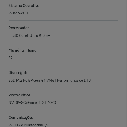
Sistema Operativo
Windows 11
Processador
Intel® CoreT Ultra 9 185H
Memória Interna
32
Disco rígido
SSD M.2 PCIe® Gen 4 NVMeT Performance de 1 TB
Placa gráfica
NVIDIA® GeForce RTXT 4070
Comunicações
Wi-Fi 7 e Bluetooth® 5,4