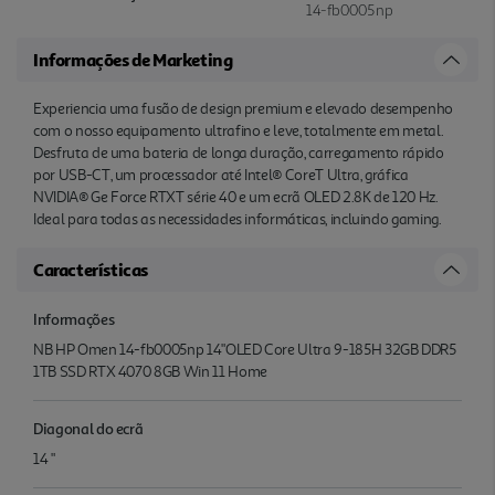
14-fb0005np
Informações de Marketing
Experiencia uma fusão de design premium e elevado desempenho
com o nosso equipamento ultrafino e leve, totalmente em metal.
Desfruta de uma bateria de longa duração, carregamento rápido
por USB-CT, um processador até Intel® CoreT Ultra, gráfica
NVIDIA® Ge Force RTXT série 40 e um ecrã OLED 2.8K de 120 Hz.
Ideal para todas as necessidades informáticas, incluindo gaming.
Características
Informações
NB HP Omen 14-fb0005np 14"OLED Core Ultra 9-185H 32GB DDR5
1TB SSD RTX 4070 8GB Win 11 Home
Diagonal do ecrã
14 "