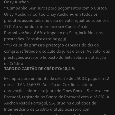
Oney Auchan+.
**Campanha Sem Juros para pagamentos com o Cartão
Oney Auchan / Cartão Oney Auchan+, em todos os
produtos assinalados na Loja de valor igual ou superior a
75€. Ao valor da compra acresce Comissão de
Formalização até 6% e Imposto do Selo, incluídos nas
prestações. Consulte detalhe
aqui
.
Portátil Gaming Hp Hyperx Omen 15-Gb0014npx (15.3" Amd Ryzen
***O valor da primeira prestação depende do dia da
5/ram: 24gb/1tb Nvidia Rtx 5050)
compra, refletindo o cálculo de juros diários. Ao valor das
1599.99 €/un
prestações acresce o Imposto do Selo sobre a utilização
1.599,99 €
de Crédito.
TAEG DO CARTÃO DE CRÉDITO: 18,4 %
Exemplo para um limite de crédito de 1.500€ pago em 12
meses. TAN 17,60 %. Adesão ao Cartão sujeita a
aprovação. Informe-se junto do Oney Bank – Sucursal em
Portugal, registado no Banco de Portugal com o nº 881. A
Auchan Retail Portugal, S.A. atua na qualidade de
Intermediário de Crédito a título acessório com