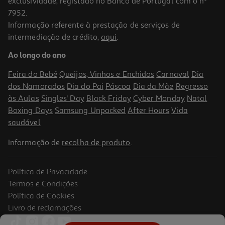
exclusividade, registado no Banco de Portugal com o nº
7952.
Informação referente à prestação de serviços de
intermediação de crédito,
aqui
.
Portatil Gaming Hp Omen 16-U1006np (16" Intel I9-14900hx Ram:
32gb 1tb Nvidia Geforce Rtx 4070 8gb)
Ao longo do ano
2899.99 €/un
Feira do Bebé
Queijos, Vinhos e Enchidos
Carnaval
Dia
2.899,99 €
dos Namorados
Dia do Pai
Páscoa
Dia da Mãe
Regresso
às Aulas
Singles' Day
Black Friday
Cyber Monday
Natal
Boxing Days
Samsung Unpacked
After Hours
Vida
saudável
Informação de
recolha de produto
.
Política de Privacidade
Termos e Condições
Política de Cookies
Livro de reclamações
Portátil Gaming Hp 15-Ga0005npx (15.3" Intel I5 / Ram:16gb / 1tb