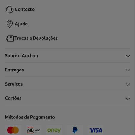
2899.99 €/un
Contacto
2.899,99 €
Ajuda
Trocas e Devoluções
Sobre a Auchan
Entregas
Serviços
Cartões
Portatil Gaming Hp 15-Fb3054np (15.6 Amd Ryzen 5 / Ram: 16gb /
512gb)
1099.99 €/un
Métodos de Pagamento
1.099,99 €