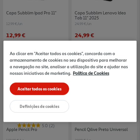
Capa Subblim Ipad Pro 11"
Capa Subblim Lenovo Idea
Tab 11" 2025
12.99 €/un
24.99 €/un
12,99 €
24,99 €
Ao clicar em "Aceitar todos os cookies", concorda com o
armazenamento de cookies no seu dispositivo para melhorar
a navegação no site, analisar a utilização do site e ajudar nas
nossas iniciativas de marketing.
Política de Cookies
Aceitar todos os cookies
Definições de cookies
5.0
(2)
Apple Pencil Pro
Pencil Qilive Preta Universal