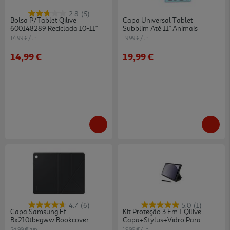
2.8
(5)
Bolsa P/tablet Qilive
Capa Universal Tablet
600148289 Reciclada 10-11"
Subblim Até 11" Animais
14.99 €/un
19.99 €/un
14,99 €
19,99 €
4.7
(6)
5.0
(1)
Capa Samsung Ef-
Kit Proteção 3 Em 1 Qilive
Bx210tbegww Bookcover
Capa+stylus+vidro Para
Taba9+
Samsung A9
54.99 €/un
19.99 €/un