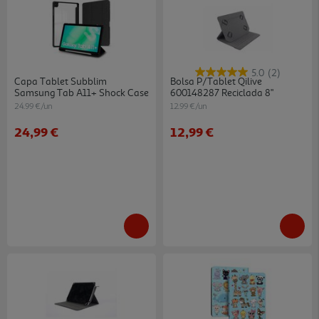
5.0
(2)
Capa Tablet Subblim
Bolsa P/tablet Qilive
Samsung Tab A11+ Shock Case
600148287 Reciclada 8"
24.99 €/un
12.99 €/un
24,99 €
12,99 €