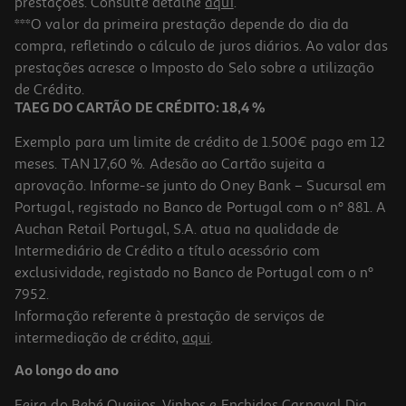
prestações. Consulte detalhe
aqui
.
***O valor da primeira prestação depende do dia da
compra, refletindo o cálculo de juros diários. Ao valor das
prestações acresce o Imposto do Selo sobre a utilização
de Crédito.
TAEG DO CARTÃO DE CRÉDITO: 18,4 %
Exemplo para um limite de crédito de 1.500€ pago em 12
meses. TAN 17,60 %. Adesão ao Cartão sujeita a
aprovação. Informe-se junto do Oney Bank – Sucursal em
Portugal, registado no Banco de Portugal com o nº 881. A
Auchan Retail Portugal, S.A. atua na qualidade de
Intermediário de Crédito a título acessório com
exclusividade, registado no Banco de Portugal com o nº
7952.
Informação referente à prestação de serviços de
intermediação de crédito,
aqui
.
Ao longo do ano
Feira do Bebé
Queijos, Vinhos e Enchidos
Carnaval
Dia