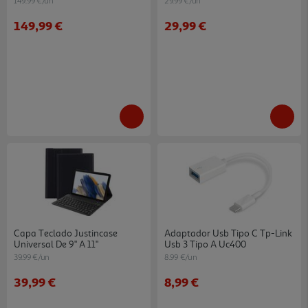
149.99 €/un
29.99 €/un
149,99 €
29,99 €
Capa Teclado Justincase
Adaptador Usb Tipo C Tp-Link
Universal De 9" A 11"
Usb 3 Tipo A Uc400
39.99 €/un
8.99 €/un
39,99 €
8,99 €