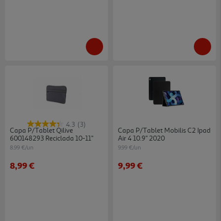
4.3
(3)
Capa P/tablet Qilive
Capa P/tablet Mobilis C2 Ipad
600148293 Reciclada 10-11"
Air 4 10.9" 2020
8.99 €/un
9.99 €/un
8,99 €
9,99 €