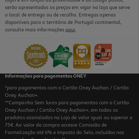
login e em função da proximidade e do código postal,
serão apresentados os preços em vigor na loja que serve
o local de entrega ou de recolha. Entregas apenas
disponíveis para o território de Portugal continental,
consulte mais informações
aqui
.
Informações para pagamentos ONEY
*para pagamentos com o Cartão Oney Auchan / Cartão
Oney Auchan+.
**Campanha Sem Juros para pagamentos com o Cartão
Oney Auchan / Cartão Oney Auchan+, em todos os
produtos assinalados na Loja de valor igual ou superior a
75€. Ao valor da compra acresce Comissão de
Formalização até 6% e Imposto do Selo, incluídos nas