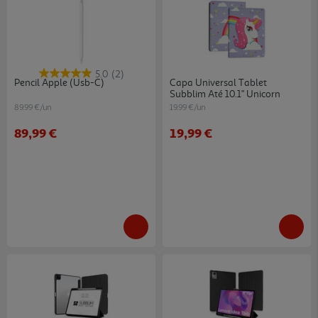
5.0
(2)
Pencil Apple (usb-C)
Capa Universal Tablet
Subblim Até 10.1" Unicorn
89.99 €/un
19.99 €/un
89,99 €
19,99 €