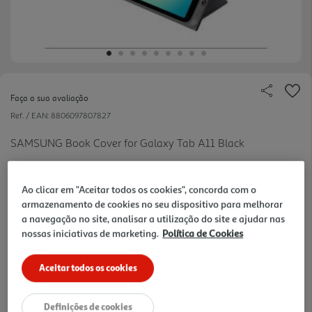
Faça a sua avaliação
Ref. / EAN:
8806097807827
SAMSUNG Book Cover for Galaxy Tab A11 Black
Ao clicar em "Aceitar todos os cookies", concorda com o
armazenamento de cookies no seu dispositivo para melhorar
a navegação no site, analisar a utilização do site e ajudar nas
nossas iniciativas de marketing.
Política de Cookies
49,99 €
Aceitar todos os cookies
Entrega estimada entre
14/08/2026 e 17/08/2026
Definições de cookies