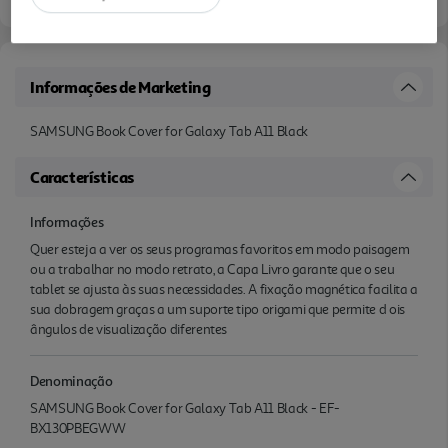
Informações de Marketing
SAMSUNG Book Cover for Galaxy Tab A11 Black
Características
Informações
Quer esteja a ver os seus programas favoritos em modo paisagem
ou a trabalhar no modo retrato, a Capa Livro garante que o seu
tablet se ajusta às suas necessidades. A fixação magnética facilita a
sua dobragem graças a um suporte tipo origami que permite d ois
ângulos de visualização diferentes
Denominação
SAMSUNG Book Cover for Galaxy Tab A11 Black - EF-
BX130PBEGWW