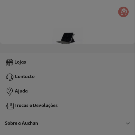
2.8
(5)
Bolsa P/tablet Qilive 600148289 Reciclada 10-11"
Lojas
14.99 €/un
Contacto
14,99 €
Ajuda
Trocas e Devoluções
Sobre a Auchan