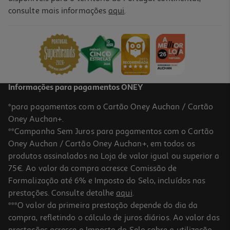
consulte mais informações
aqui
.
Capa Universal Tablet Subblim Até 10.1" Cat
19.99 €/un
19,99 €
Informações para pagamentos ONEY
*para pagamentos com o Cartão Oney Auchan / Cartão
Oney Auchan+.
**Campanha Sem Juros para pagamentos com o Cartão
Oney Auchan / Cartão Oney Auchan+, em todos os
produtos assinalados na Loja de valor igual ou superior a
75€. Ao valor da compra acresce Comissão de
Formalização até 6% e Imposto do Selo, incluídos nas
prestações. Consulte detalhe
aqui
.
Capa Teclado Samsung Ef-Dx925bbegpt Para S9 E S10 Ultra
***O valor da primeira prestação depende do dia da
compra, refletindo o cálculo de juros diários. Ao valor das
389.99 €/un
prestações acresce o Imposto do Selo sobre a utilização