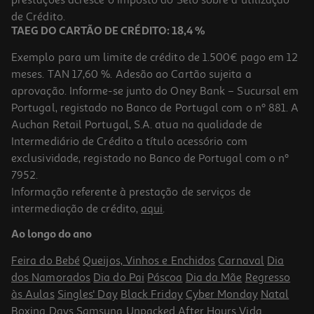
389,99 €
de Crédito.
TAEG DO CARTÃO DE CRÉDITO: 18,4 %
Exemplo para um limite de crédito de 1.500€ pago em 12
meses. TAN 17,60 %. Adesão ao Cartão sujeita a
aprovação. Informe-se junto do Oney Bank – Sucursal em
Portugal, registado no Banco de Portugal com o nº 881. A
Auchan Retail Portugal, S.A. atua na qualidade de
Intermediário de Crédito a título acessório com
exclusividade, registado no Banco de Portugal com o nº
7952.
Informação referente à prestação de serviços de
intermediação de crédito,
aqui
.
Capa Universal Tablet Subblim Até 11" Animais
Ao longo do ano
19.99 €/un
Feira do Bebé
Queijos, Vinhos e Enchidos
Carnaval
Dia
19,99 €
dos Namorados
Dia do Pai
Páscoa
Dia da Mãe
Regresso
às Aulas
Singles' Day
Black Friday
Cyber Monday
Natal
Boxing Days
Samsung Unpacked
After Hours
Vida