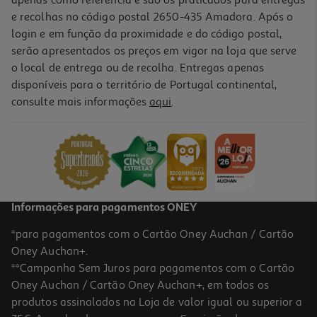
e recolhas no código postal 2650-435 Amadora. Após o
login e em função da proximidade e do código postal,
serão apresentados os preços em vigor na loja que serve
o local de entrega ou de recolha. Entregas apenas
disponíveis para o território de Portugal continental,
5.0
(2)
consulte mais informações
aqui
.
Bolsa P/tablet Qilive 600148287 Reciclada 8"
12.99 €/un
12,99 €
Informações para pagamentos ONEY
*para pagamentos com o Cartão Oney Auchan / Cartão
Oney Auchan+.
**Campanha Sem Juros para pagamentos com o Cartão
Oney Auchan / Cartão Oney Auchan+, em todos os
produtos assinalados na Loja de valor igual ou superior a