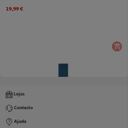
19,99 €
2.0
(1)
Capa Qilive 600182539 Azul Ipad 10.9 Gen10
Lojas
19.99 €/un
Contacto
19,99 €
Ajuda