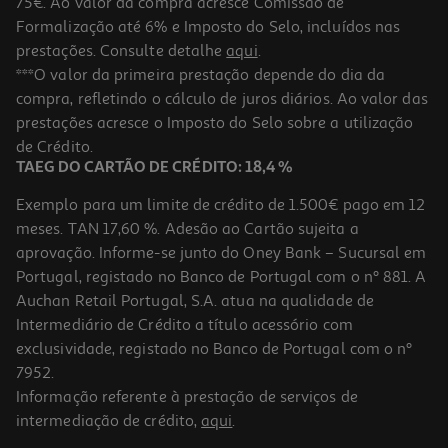
75€. Ao valor da compra acresce Comissão de
Formalização até 6% e Imposto do Selo, incluídos nas
prestações. Consulte detalhe
aqui
.
Capa Subblim Ipad 109" 10a Gen Black
***O valor da primeira prestação depende do dia da
compra, refletindo o cálculo de juros diários. Ao valor das
24.99 €/un
prestações acresce o Imposto do Selo sobre a utilização
24,99 €
de Crédito.
TAEG DO CARTÃO DE CRÉDITO: 18,4 %
Exemplo para um limite de crédito de 1.500€ pago em 12
meses. TAN 17,60 %. Adesão ao Cartão sujeita a
aprovação. Informe-se junto do Oney Bank – Sucursal em
Portugal, registado no Banco de Portugal com o nº 881. A
Auchan Retail Portugal, S.A. atua na qualidade de
Intermediário de Crédito a título acessório com
exclusividade, registado no Banco de Portugal com o nº
7952.
Informação referente à prestação de serviços de
intermediação de crédito,
aqui
.
Capa Universal Tablet Subblim Até 10.1" Cat