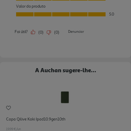
A Auchan sugere-lhe...
Capa Qilive Kaki Ipad10.9gen10th
19.99 €/un