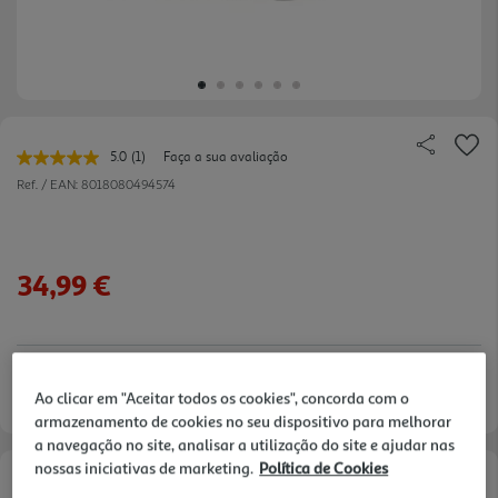
5.0
(1)
Faça a sua avaliação
Leu
uma
Ref. / EAN:
8018080494574
avaliação.
Link
para
a
mesma
34,99 €
página.
Entrega estimada entre
18/08/2026 e 19/08/2026
Ao clicar em "Aceitar todos os cookies", concorda com o
armazenamento de cookies no seu dispositivo para melhorar
a navegação no site, analisar a utilização do site e ajudar nas
nossas iniciativas de marketing.
Política de Cookies