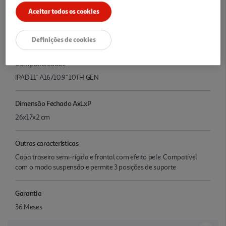
Características
Aceitar todos os cookies
Tipo
Capa FOLIO
Definições de cookies
Compatibilidade
IPAD 11" A16/10.9" 10TH GEN
Dimensão Fechado AxLxP
26x17x2 cm
Outras características
Capa traseira semi-rígida e frontal com efeito pele. Compatível
com o modo suspensão e permite 3 posições de suporte
Garantia
36 Meses