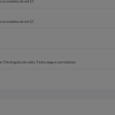
 os modelos de até 11";
 os modelos de até 11";
e; Três ângulos de visão ; Fecho seguro com elástico