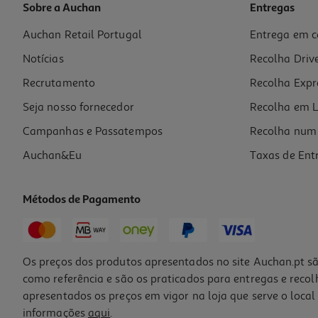
Sobre a Auchan
Entregas
Auchan Retail Portugal
Entrega em c
Bolsa P/tablet Qilive 600148287 Reciclada 8"
Notícias
Recolha Driv
12.99 €/un
Recrutamento
Recolha Expr
12,99 €
Seja nosso fornecedor
Recolha em L
Campanhas e Passatempos
Recolha num 
Auchan&Eu
Taxas de Ent
Métodos de Pagamento
Os preços dos produtos apresentados no site Auchan.pt sã
como referência e são os praticados para entregas e reco
apresentados os preços em vigor na loja que serve o local 
informações
aqui
.