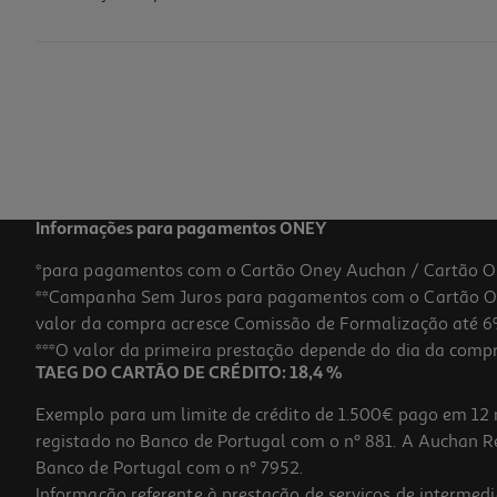
Kit Proteção 3 Em 1 Qilive Capa+stylus+vidro Para Samsung A9
19.99 €/un
19,99 €
Informações para pagamentos ONEY
*para pagamentos com o Cartão Oney Auchan / Cartão O
**Campanha Sem Juros para pagamentos com o Cartão Oney
valor da compra acresce Comissão de Formalização até 6%
***O valor da primeira prestação depende do dia da compra,
TAEG DO CARTÃO DE CRÉDITO: 18,4 %
Exemplo para um limite de crédito de 1.500€ pago em 12 
registado no Banco de Portugal com o nº 881. A Auchan Ret
Banco de Portugal com o nº 7952.
Informação referente à prestação de serviços de intermedi