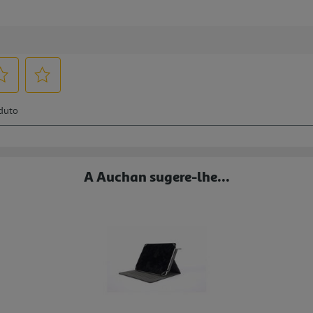
A Auchan sugere-lhe...