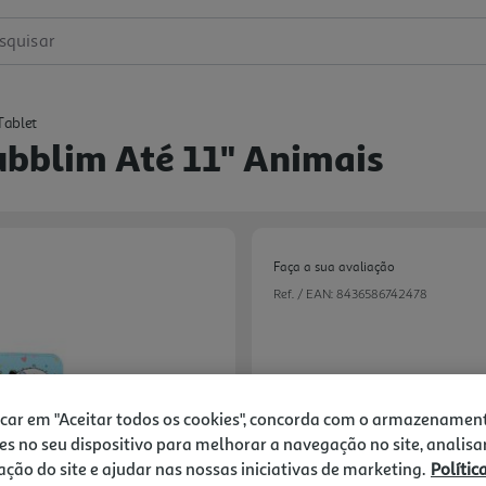
squisar
Tablet
ubblim Até 11" Animais
Faça a sua avaliação
Ref. / EAN:
8436586742478
19,99 €
icar em "Aceitar todos os cookies", concorda com o armazenamen
Receba em casa a 10/08/2026
, s
es no seu dispositivo para melhorar a navegação no site, analisa
zação do site e ajudar nas nossas iniciativas de marketing.
Polític
Next