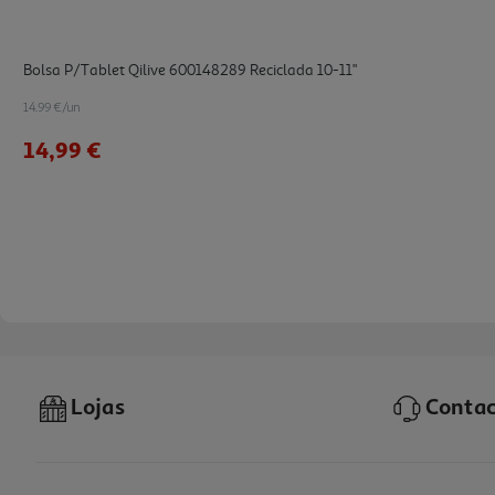
Bolsa P/tablet Qilive 600148289 Reciclada 10-11"
14.99 €/un
14,99 €
Lojas
Contac