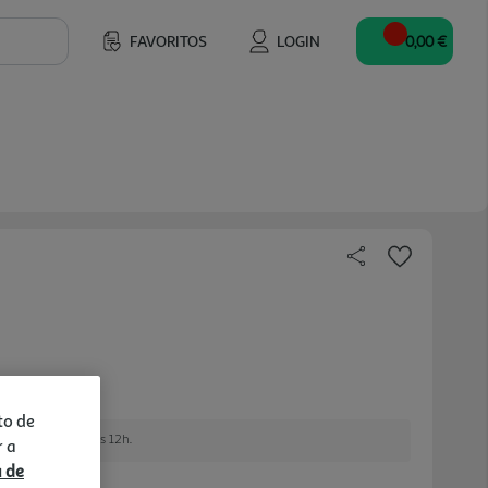
FAVORITOS
LOGIN
0,00 €
to de
e encomendar até às 12h.
r a
a de