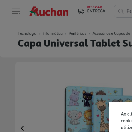
RESERVAR
ENTREGA
Pe
Tecnologia
Informática
Periféricos
Acessórios e Capas de 
Capa Universal Tablet S
Ao cl
cooki
utili
Previous