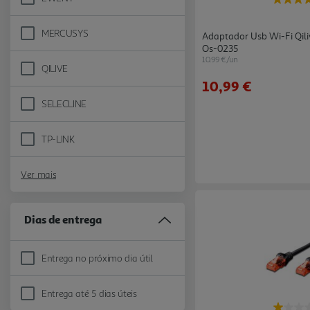
Refine by Marca: EWENT
MERCUSYS
Adaptador Usb Wi-Fi Qil
Refine by Marca: MERCUSYS
Os-0235
10.99 €/un
QILIVE
Refine by Marca: QILIVE
10,99 €
SELECLINE
Refine by Marca: SELECLINE
TP-LINK
Refine by Marca: TP-LINK
Ver mais
Dias de entrega
Entrega no próximo dia útil
Refine by Dias de entrega: Entrega no próximo dia útil
Entrega até 5 dias úteis
Refine by Dias de entrega: Entrega até 5 dias úteis