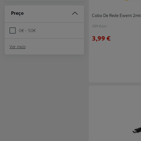
Preço
Cabo De Rede Ewent 2mt 
3.99 €/un
0€ - 50€
Refine by Preço: 0€ - 50€
3,99 €
Ver mais