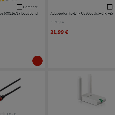
4.7
(3)
Compare
ive 600116719 Dual Band
Adaptador Tp-Link Ue300c Usb-C Rj-45
21.99 €/un
21,99 €
1.0
(1)