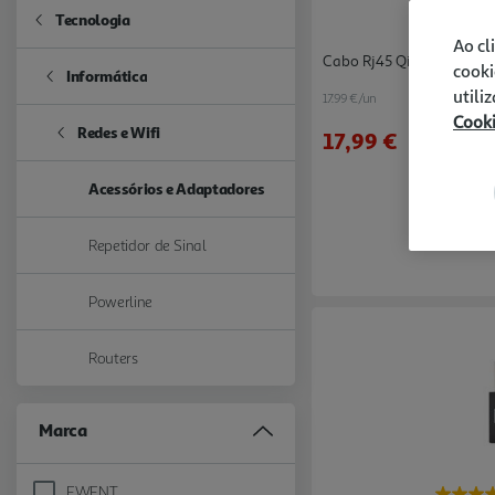
Tecnologia
Refine by Categoria: Tecnologia
Ao cl
Cabo Rj45 Qilive G42180
cooki
Informática
Refine by Categoria: Informática
utili
17.99 €/un
Cook
Redes e Wifi
17,99 €
Refine by Categoria: Redes e Wifi
Acessórios e Adaptadores
selected Currently Refined by Categoria: Acessórios e Adaptadores
Repetidor de Sinal
Refine by Categoria: Repetidor de Sinal
Powerline
Refine by Categoria: Powerline
Routers
Refine by Categoria: Routers
Marca
EWENT