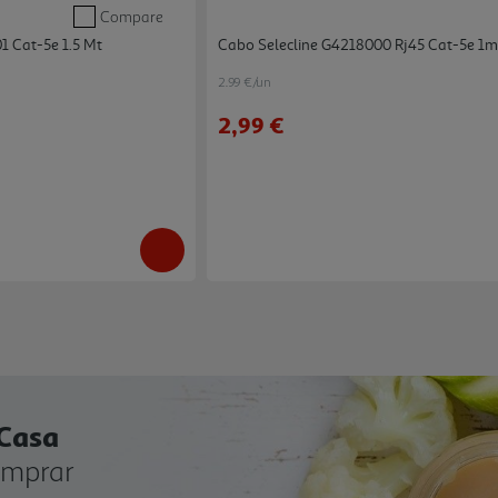
Compare
1 Cat-5e 1.5 Mt
Cabo Selecline G4218000 Rj45 Cat-5e 1m
2.99 €/un
2,99 €
 Casa
omprar