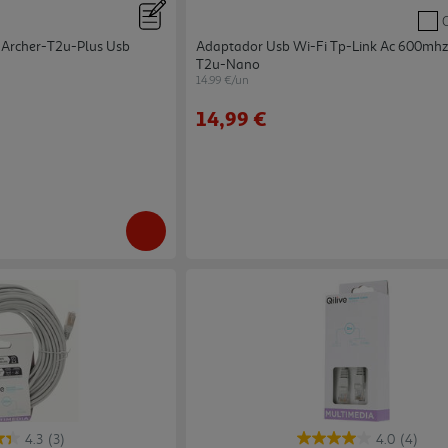
 Archer-T2u-Plus Usb
Adaptador Usb Wi-Fi Tp-Link Ac 600mhz
T2u-Nano
14.99 €/un
14,99 €
4.3
(3)
4.0
(4)