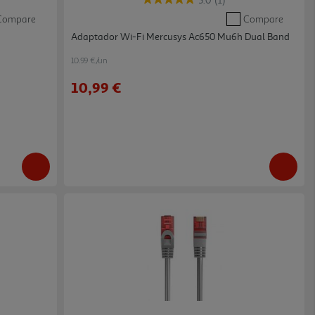
5.0
(1)
Compare
Compare
Adaptador Wi-Fi Mercusys Ac650 Mu6h Dual Band
10.99 €/un
10,99 €