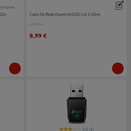
Compare
822n
Cabo De Rede Ewent Im1031 Cat 6 10mt
8.99 €/un
8,99 €
3.0
(1)