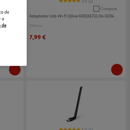
5.0
(1)
Compare
Compare
to de
720 Os-0233
Adaptador Usb Wi-Fi Qilive 600116721 Os-0234
r a
a de
7.99 €/un
7,99 €