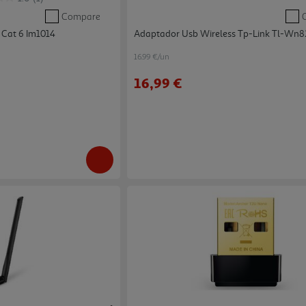
Compare
Cat 6 Im1014
Adaptador Usb Wireless Tp-Link Tl-Wn
16.99 €/un
16,99 €