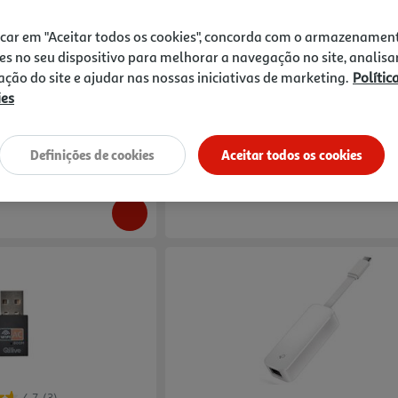
4.0
(4)
1.0
(7)
Compare
icar em "Aceitar todos os cookies", concorda com o armazenamen
06 Cat 6 5mt
Adaptador Usb Bluetooth Qilive 600116
es no seu dispositivo para melhorar a navegação no site, analisa
zação do site e ajudar nas nossas iniciativas de marketing.
Polític
8.99 €/un
ies
8,99 €
Definições de cookies
Aceitar todos os cookies