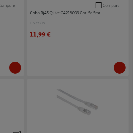
Compare
Compare
Cabo Rj45 Qilive G4218003 Cat-5e 5mt
11.99 €/un
11,99 €