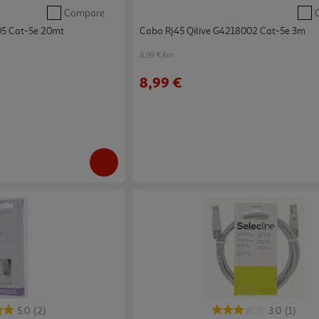
Compare
05 Cat-5e 20mt
Cabo Rj45 Qilive G4218002 Cat-5e 3m
8.99 €/un
8,99 €
5.0
(2)
3.0
(1)