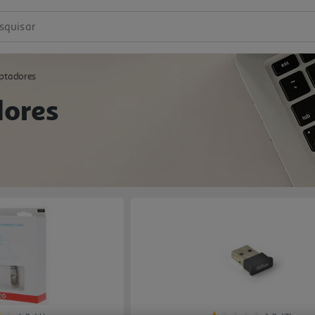
squisar
aptadores
dores