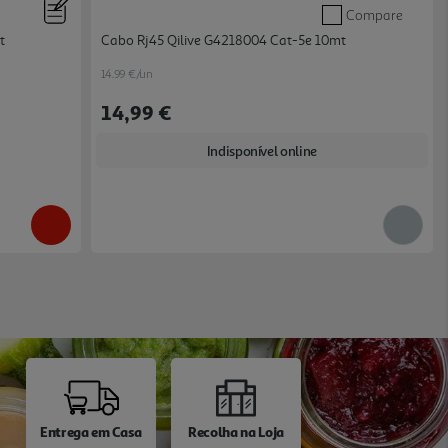
Compare
t
Cabo Rj45 Qilive G4218004 Cat-5e 10mt
14.99 €/un
14,99 €
Indisponível online
Entrega em Casa
Recolha na Loja