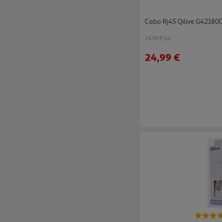
Cabo Rj45 Qilive G42180
24.99 €/un
24,99 €