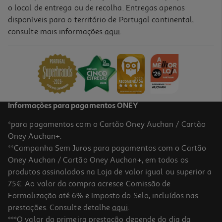
o local de entrega ou de recolha. Entregas apenas
disponíveis para o território de Portugal continental,
5.0
(1)
consulte mais informações
aqui
.
Adaptador Wi-Fi Mercusys Ac650 Mu6h Dual Band
10.99 €/un
10,99 €
Informações para pagamentos ONEY
*para pagamentos com o Cartão Oney Auchan / Cartão
Oney Auchan+.
**Campanha Sem Juros para pagamentos com o Cartão
Oney Auchan / Cartão Oney Auchan+, em todos os
produtos assinalados na Loja de valor igual ou superior a
75€. Ao valor da compra acresce Comissão de
Formalização até 6% e Imposto do Selo, incluídos nas
prestações. Consulte detalhe
aqui
.
3.0
(1)
Adaptador Usb Wi-Fi Tp-Link Ac1300 Db Archer-T3u
***O valor da primeira prestação depende do dia da