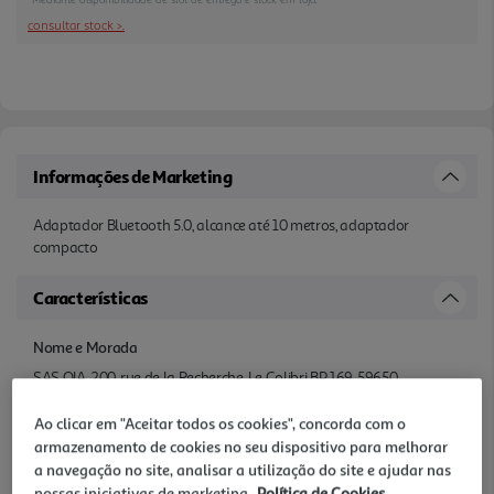
consultar stock >.
Informações de Marketing
Adaptador Bluetooth 5.0, alcance até 10 metros, adaptador
compacto
Características
Nome e Morada
SAS OIA, 200, rue de la Recherche, Le Colibri BP 169, 59650
Villeneuve d'Ascq, France www.auchanretail.com/contact
Ao clicar em "Aceitar todos os cookies", concorda com o
armazenamento de cookies no seu dispositivo para melhorar
Outras características
a navegação no site, analisar a utilização do site e ajudar nas
Adaptador USB sem fios, Bluetooth 5.0
nossas iniciativas de marketing.
Política de Cookies