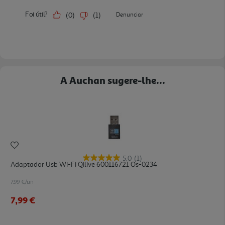
A Auchan sugere-lhe...
5.0
(1)
Adaptador Usb Wi-Fi Qilive 600116721 Os-0234
7.99 €/un
7,99 €