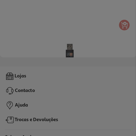
4.7
(3)
Adaptador Usb Wi-Fi Qilive 600116719 Dual Band Os-0235
Lojas
10.99 €/un
Contacto
10,99 €
Ajuda
Trocas e Devoluções