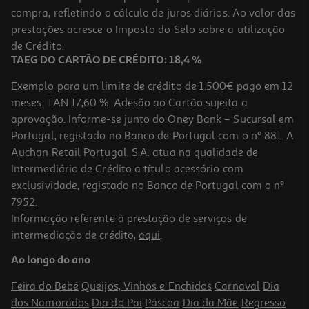
compra, refletindo o cálculo de juros diários. Ao valor das
22.99 €/un
prestações acresce o Imposto do Selo sobre a utilização
22,99 €
de Crédito.
TAEG DO CARTÃO DE CRÉDITO: 18,4 %
Exemplo para um limite de crédito de 1.500€ pago em 12
meses. TAN 17,60 %. Adesão ao Cartão sujeita a
aprovação. Informe-se junto do Oney Bank – Sucursal em
Portugal, registado no Banco de Portugal com o nº 881. A
Auchan Retail Portugal, S.A. atua na qualidade de
Intermediário de Crédito a título acessório com
exclusividade, registado no Banco de Portugal com o nº
7952.
Informação referente à prestação de serviços de
intermediação de crédito,
aqui
.
Adaptador Usb Wireless Tp-Link Tl-Wn822n
Ao longo do ano
16.99 €/un
Feira do Bebé
Queijos, Vinhos e Enchidos
Carnaval
Dia
16,99 €
dos Namorados
Dia do Pai
Páscoa
Dia da Mãe
Regresso