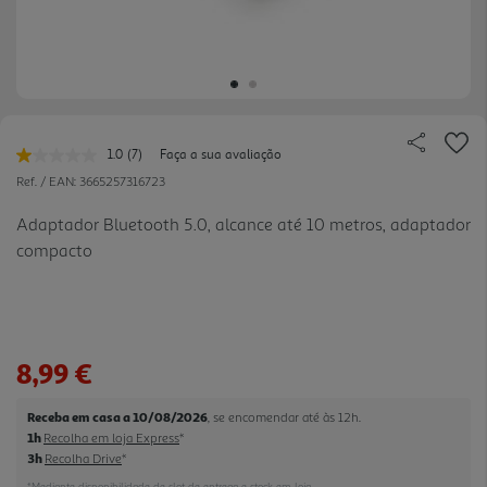
1.0
(7)
Faça a sua avaliação
Leu
7
Ref. / EAN:
3665257316723
avaliações.
Link
Adaptador Bluetooth 5.0, alcance até 10 metros, adaptador
para
compacto
a
mesma
página.
8,99 €
Receba em casa a 10/08/2026
, se encomendar até às 12h.
1h
Recolha em loja Express
*
3h
Recolha Drive
*
*Mediante disponibilidade de slot de entrega e stock em loja.