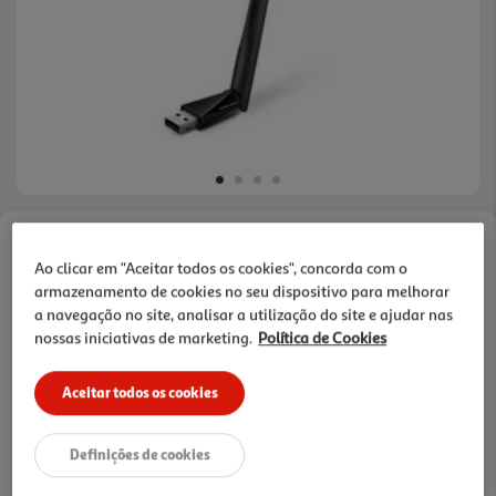
5.0
(1)
Faça a sua avaliação
Leu
Ao clicar em "Aceitar todos os cookies", concorda com o
uma
Ref. / EAN:
6957939003586
armazenamento de cookies no seu dispositivo para melhorar
avaliação.
Link
a navegação no site, analisar a utilização do site e ajudar nas
MERCUSYS MU6H ADAPTADOR AC650 HIGH GAIN
para
nossas iniciativas de marketing.
Política de Cookies
WIRRELESS DUAL BAND USB
a
mesma
página.
Aceitar todos os cookies
Definições de cookies
10,99 €