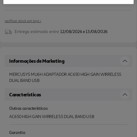
verificar stock em loja >
Entrega estimada entre
12/08/2026 e 13/08/2026
Informações de Marketing
MERCUSYS MU6H ADAPTADOR AC650 HIGH GAIN WIRRELESS
DUAL BAND USB
Características
Outras características
AC650 HIGH GAIN WIRRELESS DUAL BAND USB
Garantia