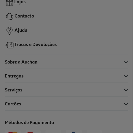
Lojas
10.99 €/un
Contacto
10,99 €
Ajuda
Trocas e Devoluções
Sobre a Auchan
Entregas
Serviços
1.0
(7)
Cartões
Adaptador Usb Bluetooth Qilive 600116720 Os-0233
8.99 €/un
Métodos de Pagamento
8,99 €