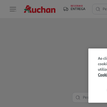
RESERVAR
ENTREGA
Pe
Ao cl
cooki
utili
Cook