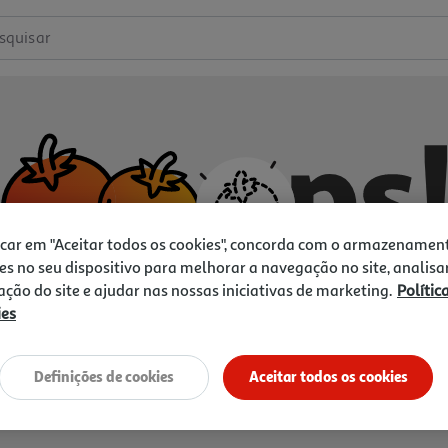
squisar
icar em "Aceitar todos os cookies", concorda com o armazenamen
es no seu dispositivo para melhorar a navegação no site, analisa
zação do site e ajudar nas nossas iniciativas de marketing.
Polític
ies
Não temos o que procura.
Vamos tentar de novo?
Definições de cookies
Aceitar todos os cookies