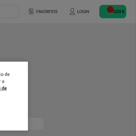
FAVORITOS
LOGIN
0,00 €
to de
r a
a de