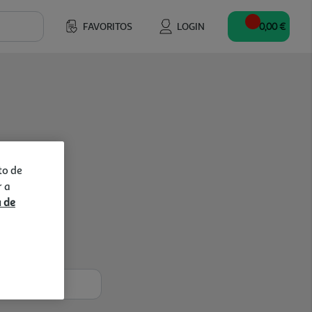
FAVORITOS
LOGIN
0,00 €
to de
r a
a de