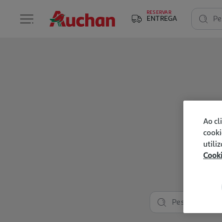
RESERVAR
ENTREGA
Pe
Ao cl
cooki
utili
Cook