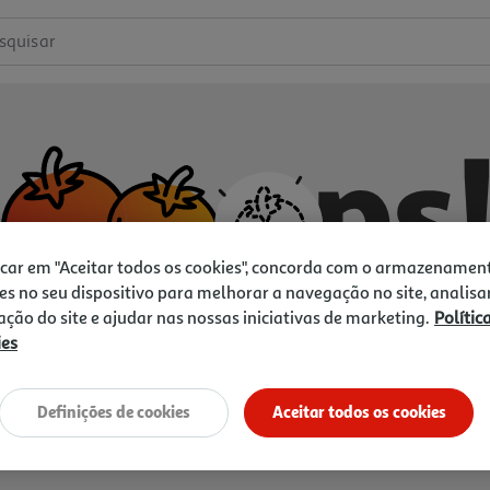
squisar
icar em "Aceitar todos os cookies", concorda com o armazenamen
es no seu dispositivo para melhorar a navegação no site, analisa
zação do site e ajudar nas nossas iniciativas de marketing.
Polític
ies
Não temos o que procura.
Vamos tentar de novo?
Definições de cookies
Aceitar todos os cookies