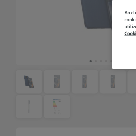
Ao cl
cooki
utili
Cook