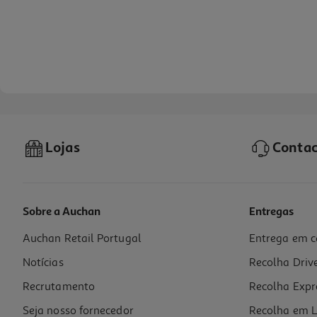
Lojas
Contac
Sobre a Auchan
Entregas
Auchan Retail Portugal
Entrega em c
Smartphone Motorola Edge60 8/256gb Fusion Cinza
Notícias
Recolha Driv
259.99 €/un
Recrutamento
Recolha Expr
259,99 €
Seja nosso fornecedor
Recolha em L