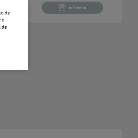
adicionar
to de
r a
a de