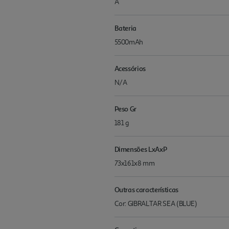
A
Bateria
5500mAh
Acessórios
N/A
Peso Gr
181 g
Dimensões LxAxP
73x161x8 mm
Outras características
Cor: GIBRALTAR SEA (BLUE)