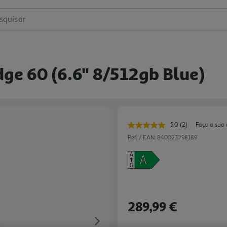
squisar
e 60 (6.6'' 8/512gb Blue)
5.0
(2)
Faça a sua 
Leu
2
Ref. / EAN:
840023298189
avaliações.
Link
para
a
mesma
página.
289,99 €
Next