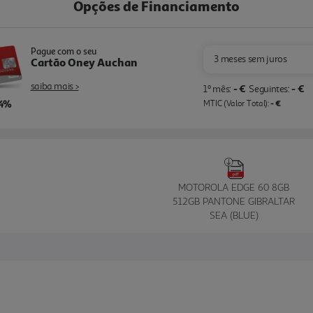
Opções de Financiamento
Pague com o seu
3 meses sem juros
Cartão Oney Auchan
saiba mais >
- €
- €
1º mês:
Seguintes:
,4%
- €
MTIC (Valor Total):
MOTOROLA EDGE 60 8GB
512GB PANTONE GIBRALTAR
SEA (BLUE)