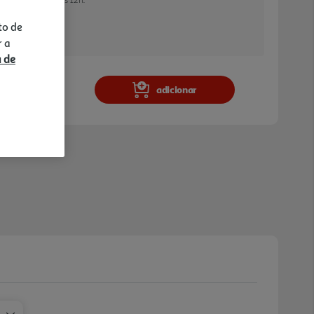
to de
r a
a e stock em loja.
a de
adicionar