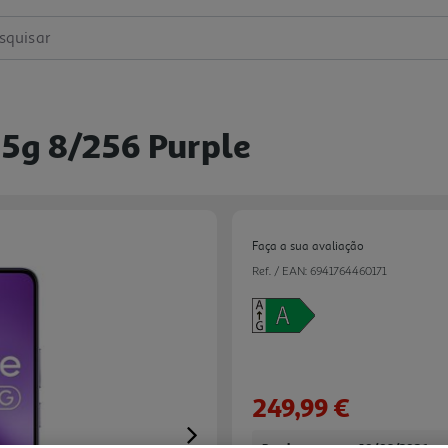
squisar
5g 8/256 Purple
Faça a sua avaliação
Ref. / EAN:
6941764460171
249,99 €
Next
Receba em casa a 10/08/2026
, s