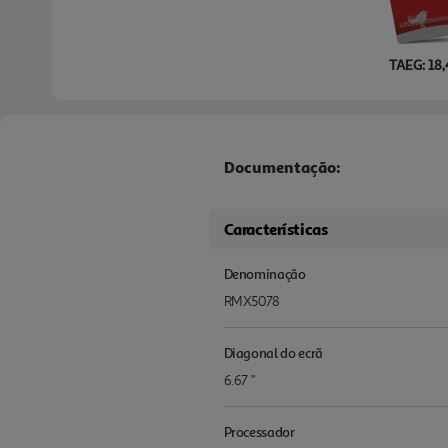
TAEG: 18
Documentação:
Características
Denominação
RMX5078
Diagonal do ecrã
6.67 "
Processador