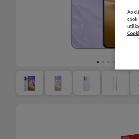
Ao cl
cooki
utili
Cook