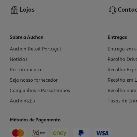
Lojas
Contac
Sobre a Auchan
Entregas
Auchan Retail Portugal
Entrega em c
Smartphone Xiaomi Redmi Note 15 Black 6/128gb
Notícias
Recolha Driv
199.99 €/un
Recrutamento
Recolha Expr
199,99 €
Seja nosso fornecedor
Recolha em L
Campanhas e Passatempos
Recolha num 
Auchan&Eu
Taxas de Ent
Métodos de Pagamento