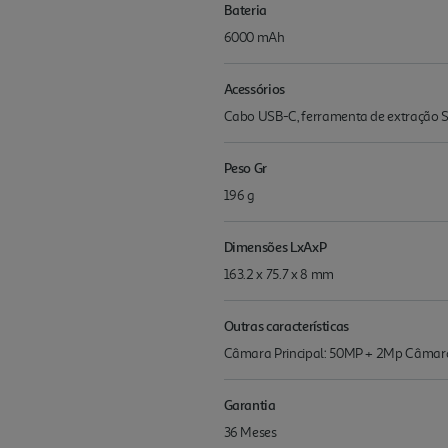
Bateria
6000 mAh
Acessórios
Cabo USB-C, ferramenta de extração S
Peso Gr
196 g
Dimensões LxAxP
163.2 x 75.7 x 8 mm
Outras características
Câmara Principal: 50MP + 2Mp Câmara
Garantia
36 Meses