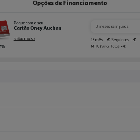
Opções de Financiamento
Pague com o seu
3 meses sem juros
Cartão Oney Auchan
saiba mais >
- €
- €
1º mês:
Seguintes:
,4%
- €
MTIC (Valor Total):