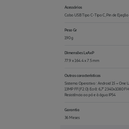
Acessórios
Cabo USB Tipo C-Tipo C, Pin de Ejeção
Peso Gr
190 g
Dimensões LxAxP
77.9 x 164.4 x 7.5 mm
Outras características
Sistema Operativo : Android 15 + One 
13MP FF(F2.0) Ecrã: 6,7'' 2340x1080 F
Resistência ao pó e à água IP54
Garantia
36 Meses