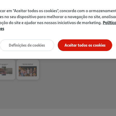
1h
Recolha em loja Express
*
3h
Recolha Drive
*
icar em "Aceitar todos os cookies", concorda com o armazenamen
es no seu dispositivo para melhorar a navegação no site, analisa
*Mediante disponibilidade de slot de entreg
zação do site e ajudar nas nossas iniciativas de marketing.
Polític
ies
Definições de cookies
Aceitar todos os cookies