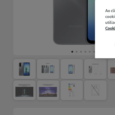
Ao cl
cooki
utili
Cook