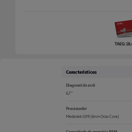
TAEG: 18
Características
Diagonal do ecrã
6,7 "
Processador
Mediatek G99 (6nm Octa Core)
Capacidade de memória RAM