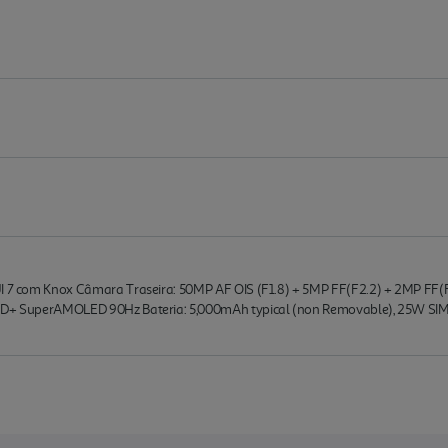
UI 7 com Knox Câmara Traseira: 50MP AF OIS (F1.8) + 5MP FF(F2.2) + 2MP FF(
HD+ SuperAMOLED 90Hz Bateria: 5,000mAh typical (non Removable), 25W SIM : 