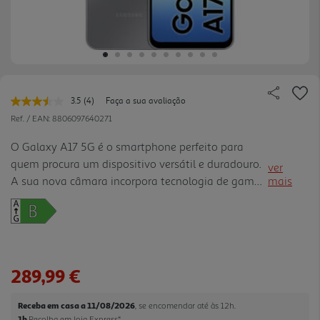
3.5
(4)
Faça a sua avaliação
Leu
4
Ref. / EAN:
8806097640271
avaliações.
Link
O Galaxy A17 5G é o smartphone perfeito para
para
quem procura um dispositivo versátil e duradouro.
a
ver
mesma
A sua nova câmara incorpora tecnologia de gama
mais
página.
superior para uma excelente experiência
fotográfica. Terá ao seu alcance um Assistente de
IA que o irá ajudar em todas as suas tarefas. Tudo
isto com os melhores componentes para garantir o
maior suporte de atualizações da sua categoria. O
289,99 €
novo Galaxy A17 5G com um design elegante e
leve, mas também durável graças à sua proteção
Receba em casa a 11/08/2026
, se encomendar até às 12h.
IP54, vidro reforçado e segurança Sa msung Knox.
1h
Recolha em loja Express
*