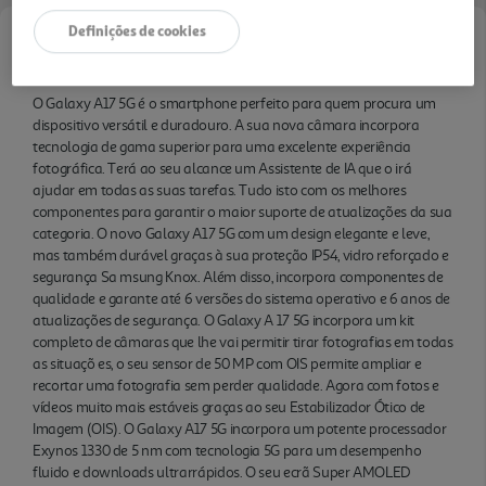
Definições de cookies
Informações de Marketing
O Galaxy A17 5G é o smartphone perfeito para quem procura um
dispositivo versátil e duradouro. A sua nova câmara incorpora
tecnologia de gama superior para uma excelente experiência
fotográfica. Terá ao seu alcance um Assistente de IA que o irá
ajudar em todas as suas tarefas. Tudo isto com os melhores
componentes para garantir o maior suporte de atualizações da sua
categoria. O novo Galaxy A17 5G com um design elegante e leve,
mas também durável graças à sua proteção IP54, vidro reforçado e
segurança Sa msung Knox. Além disso, incorpora componentes de
qualidade e garante até 6 versões do sistema operativo e 6 anos de
atualizações de segurança. O Galaxy A 17 5G incorpora um kit
completo de câmaras que lhe vai permitir tirar fotografias em todas
as situaçõ es, o seu sensor de 50 MP com OIS permite ampliar e
recortar uma fotografia sem perder qualidade. Agora com fotos e
vídeos muito mais estáveis graças ao seu Estabilizador Ótico de
Imagem (OIS). O Galaxy A17 5G incorpora um potente processador
Exynos 1330 de 5 nm com tecnologia 5G para um desempenho
fluido e downloads ultrarrápidos. O seu ecrã Super AMOLED