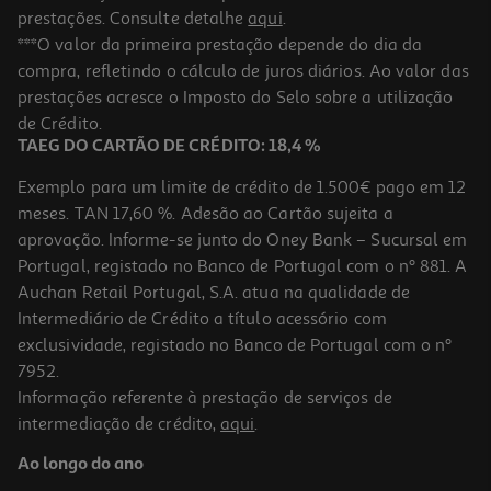
prestações. Consulte detalhe
aqui
.
4.5
(491)
Smartphone Samsung Galaxy A17 128gb Preto
***O valor da primeira prestação depende do dia da
compra, refletindo o cálculo de juros diários. Ao valor das
146.26 €/un
prestações acresce o Imposto do Selo sobre a utilização
146,26 €
de Crédito.
TAEG DO CARTÃO DE CRÉDITO: 18,4 %
Exemplo para um limite de crédito de 1.500€ pago em 12
meses. TAN 17,60 %. Adesão ao Cartão sujeita a
aprovação. Informe-se junto do Oney Bank – Sucursal em
Portugal, registado no Banco de Portugal com o nº 881. A
Auchan Retail Portugal, S.A. atua na qualidade de
Intermediário de Crédito a título acessório com
exclusividade, registado no Banco de Portugal com o nº
7952.
Informação referente à prestação de serviços de
4.0
(6)
intermediação de crédito,
aqui
.
Smartphone Samsung Galaxy A17 256gb Cinzento
Ao longo do ano
219.99 €/un