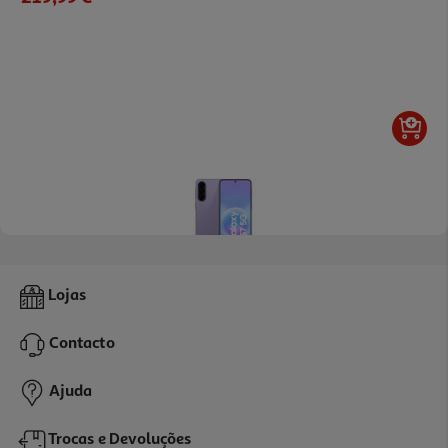
4.8
(2044)
Smartphone Samsung Galaxy A57 5g 256gb Violeta
Lojas
499.99 €/un
Contacto
499,99 €
Ajuda
Trocas e Devoluções