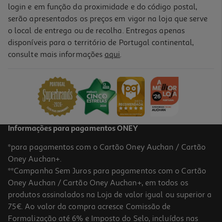
login e em função da proximidade e do código postal,
serão apresentados os preços em vigor na loja que serve
o local de entrega ou de recolha. Entregas apenas
disponíveis para o território de Portugal continental,
3.5
(4)
consulte mais informações
aqui
.
Smartphones Samsung Galaxy A17 256gb Azul Claro
219.99 €/un
219,99 €
Informações para pagamentos ONEY
*para pagamentos com o Cartão Oney Auchan / Cartão
Oney Auchan+.
**Campanha Sem Juros para pagamentos com o Cartão
Oney Auchan / Cartão Oney Auchan+, em todos os
produtos assinalados na Loja de valor igual ou superior a
75€. Ao valor da compra acresce Comissão de
Formalização até 6% e Imposto do Selo, incluídos nas