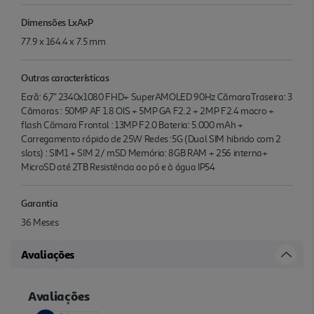
Dimensões LxAxP
77.9 x 164.4 x 7.5 mm
Outras características
Ecrã: 6,7'' 2340x1080 FHD+ SuperAMOLED 90Hz CâmaraTraseira: 3
Câmaras : 50MP AF 1.8 OIS + 5MP GA F2.2 + 2MP F2.4 macro +
flash Câmara Frontal : 13MP F2.0 Bateria: 5.000 mAh +
Carregamento rápido de 25W Redes :5G (Dual SIM hibrido com 2
slots) : SIM1 + SIM 2/ mSD Memória: 8GB RAM + 256 interna+
MicroSD até 2TB Resistência ao pó e à água IP54
Garantia
36 Meses
Avaliações