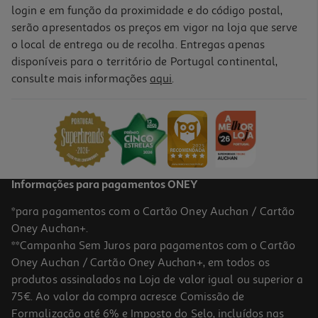
login e em função da proximidade e do código postal,
serão apresentados os preços em vigor na loja que serve
o local de entrega ou de recolha. Entregas apenas
disponíveis para o território de Portugal continental,
consulte mais informações
aqui
.
Informações para pagamentos ONEY
*para pagamentos com o Cartão Oney Auchan / Cartão
Oney Auchan+.
**Campanha Sem Juros para pagamentos com o Cartão
Oney Auchan / Cartão Oney Auchan+, em todos os
produtos assinalados na Loja de valor igual ou superior a
75€. Ao valor da compra acresce Comissão de
Formalização até 6% e Imposto do Selo, incluídos nas