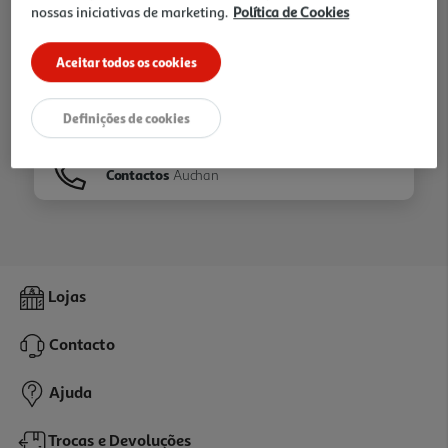
nossas iniciativas de marketing.
Política de Cookies
Ir para
Homepage
Aceitar todos os cookies
Veja os nossos
Folhetos
Definições de cookies
Contactos
Auchan
Lojas
Contacto
Ajuda
Trocas e Devoluções