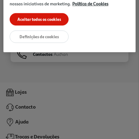
nossas iniciativas de marketing.
Política de Cookies
Ir para
Homepage
Aceitar todos os cookies
Veja os nossos
Folhetos
Definições de cookies
Contactos
Auchan
Lojas
Contacto
Ajuda
Trocas e Devoluções