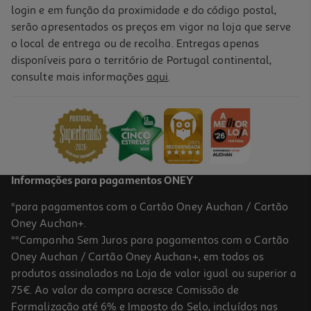
login e em função da proximidade e do código postal,
serão apresentados os preços em vigor na loja que serve
o local de entrega ou de recolha. Entregas apenas
disponíveis para o território de Portugal continental,
consulte mais informações
aqui
.
Informações para pagamentos ONEY
*para pagamentos com o Cartão Oney Auchan / Cartão
Oney Auchan+.
**Campanha Sem Juros para pagamentos com o Cartão
Oney Auchan / Cartão Oney Auchan+, em todos os
produtos assinalados na Loja de valor igual ou superior a
75€. Ao valor da compra acresce Comissão de
Formalização até 6% e Imposto do Selo, incluídos nas