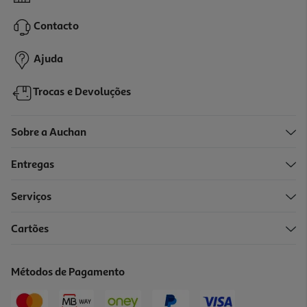
1199.99 €/un
Contacto
1.199,99 €
Ajuda
Trocas e Devoluções
Sobre a Auchan
Entregas
Serviços
4.8
(15296)
Cartões
Smartphone Samsung Galaxy S26 Ultra 256gb Azul
1399.99 €/un
Métodos de Pagamento
1.399,99 €