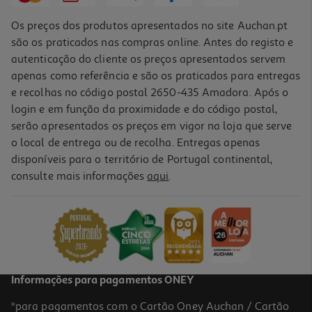
Os preços dos produtos apresentados no site Auchan.pt
são os praticados nas compras online. Antes do registo e
autenticação do cliente os preços apresentados servem
apenas como referência e são os praticados para entregas
e recolhas no código postal 2650-435 Amadora. Após o
login e em função da proximidade e do código postal,
serão apresentados os preços em vigor na loja que serve
o local de entrega ou de recolha. Entregas apenas
disponíveis para o território de Portugal continental,
4.8
(2037)
consulte mais informações
aqui
.
Smartphone Samsung Galaxy A57 5g 256gb Azul Claro
499.99 €/un
499,99 €
Informações para pagamentos ONEY
*para pagamentos com o Cartão Oney Auchan / Cartão