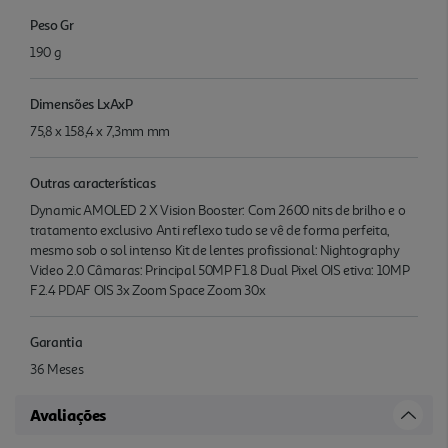
Peso Gr
190 g
Dimensões LxAxP
75,8 x 158,4 x 7,3mm mm
Outras características
Dynamic AMOLED 2 X Vision Booster: Com 2600 nits de brilho e o
tratamento exclusivo Anti reflexo tudo se vê de forma perfeita,
mesmo sob o sol intenso Kit de lentes profissional: Nightography
Video 2.0 Câmaras: Principal 50MP F1.8 Dual Pixel OIS etiva: 10MP
F2.4 PDAF OIS 3x Zoom Space Zoom 30x
Garantia
36 Meses
Avaliações