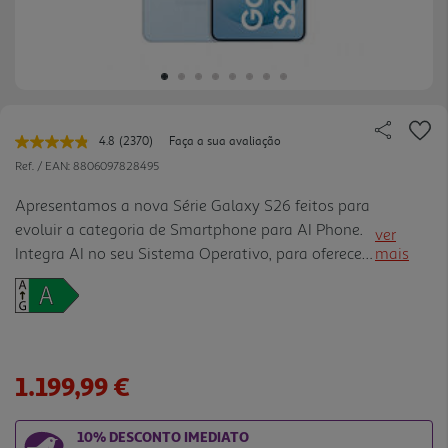
4.8
(2370)
Faça a sua avaliação
Leu
2370
Ref. / EAN:
8806097828495
avaliações.
Link
Apresentamos a nova Série Galaxy S26 feitos para
para
evoluir a categoria de Smartphone para AI Phone.
a
ver
mesma
Integra AI no seu Sistema Operativo, para oferecer
mais
página.
uma experiência mais confortável, simples e
intuitiva em todas as tarefas do dia a dia. Design
icónico: A série Galaxy S26 aprimora o seu design
icónico com uma espessura inferior a 8 mm e
cantos arredondados para uma aderência perfeita.
1.199,99 €
Feita de Alumínio Armor e vidro de última geração,
combina elegância à resistência IP 68 e à
10% DESCONTO IMEDIATO
produtividade única da S Pen no modelo Ultra.