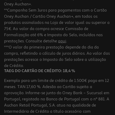
Oney Auchan+.
**Campanha Sem Juros para pagamentos com o Cartão
Oney Auchan / Cartão Oney Auchan+, em todos os
produtos assinalados na Loja de valor igual ou superior a
75€. Ao valor da compra acresce Comissão de
Formalização até 6% e Imposto do Selo, incluídos nas
prestações. Consulte detalhe
aqui
.
4.8
(14003)
Smartphone Samsung Galaxy S26 Ultra 256gb Preto
***O valor da primeira prestação depende do dia da
compra, refletindo o cálculo de juros diários. Ao valor das
1399.99 €/un
prestações acresce o Imposto do Selo sobre a utilização
1.399,99 €
de Crédito.
TAEG DO CARTÃO DE CRÉDITO: 18,4 %
Exemplo para um limite de crédito de 1.500€ pago em 12
meses. TAN 17,60 %. Adesão ao Cartão sujeita a
aprovação. Informe-se junto do Oney Bank – Sucursal em
Portugal, registado no Banco de Portugal com o nº 881. A
Auchan Retail Portugal, S.A. atua na qualidade de
Intermediário de Crédito a título acessório com