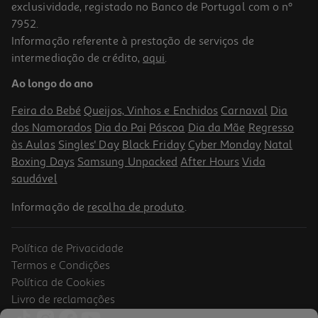
exclusividade, registado no Banco de Portugal com o nº
7952.
Informação referente à prestação de serviços de
4.8
(15296)
intermediação de crédito,
aqui
.
Smartphone Samsung Galaxy S26 Ultra 256gb Branco
Ao longo do ano
1399.99 €/un
Feira do Bebé
Queijos, Vinhos e Enchidos
Carnaval
Dia
1.399,99 €
dos Namorados
Dia do Pai
Páscoa
Dia da Mãe
Regresso
às Aulas
Singles' Day
Black Friday
Cyber Monday
Natal
Boxing Days
Samsung Unpacked
After Hours
Vida
saudável
Informação de
recolha de produto
.
Política de Privacidade
Termos e Condições
Política de Cookies
Livro de reclamações
4.8
(15296)