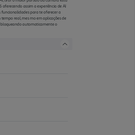
, tirar o maior partido da câmara está
6 oferecendo assim a experiência de AI
 funcionalidades para te oferecer a
 tempo real, mes mo em aplicações de
ar, bloqueando automaticamente o