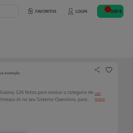
FAVORITOS
LOGIN
0,00 €
ua avaliação
alaxy S26 feitos para evoluir a categoria de
ver
mais
Integra AI no seu Sistema Operativo, para
is confortável, simples e intuitiva em todas
ign icónico: A série Galaxy S26 aprimora o seu
essura inferior a 8 mm e cantos
ência perfeita. Feita de Alumínio Armor e