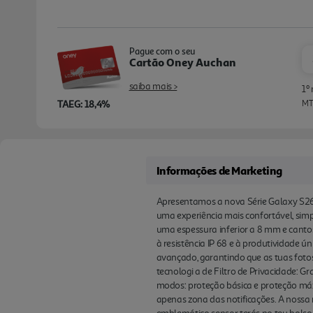
Pague com o seu
Cartão Oney Auchan
saiba mais >
1º
TAEG: 18,4%
MTI
Informações de Marketing
Apresentamos a nova Série Galaxy S26 f
uma experiência mais confortável, simpl
uma espessura inferior a 8 mm e canto
à resistência IP 68 e à produtividade 
avançado, garantindo que as tuas fotos
tecnologi a de Filtro de Privacidade: G
modos: proteção básica e proteção máxi
apenas zona das notificações. A nossa