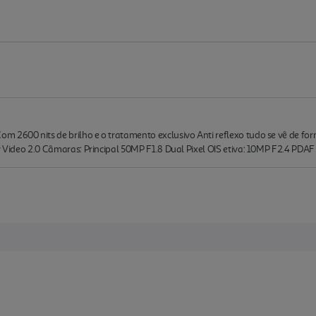
 2600 nits de brilho e o tratamento exclusivo Anti reflexo tudo se vê de for
phy Video 2.0 Câmaras: Principal 50MP F1.8 Dual Pixel OIS etiva: 10MP F2.4 P