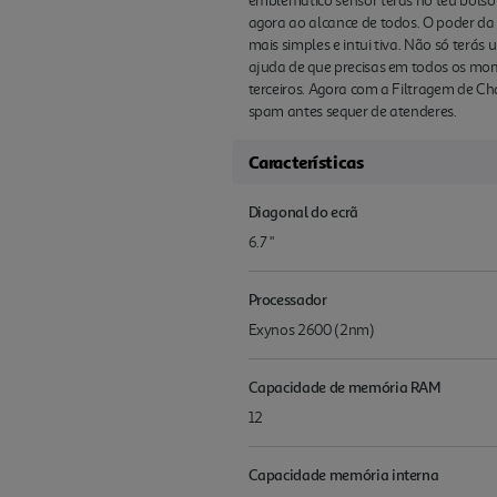
emblemático sensor terás no teu bolso 
agora ao alcance de todos. O poder da 
mais simples e intui tiva. Não só terá
ajuda de que precisas em todos os mo
terceiros. Agora com a Filtragem de C
spam antes sequer de atenderes.
Características
Diagonal do ecrã
6.7 "
Processador
Exynos 2600 (2nm)
Capacidade de memória RAM
12
Capacidade memória interna