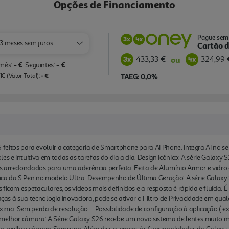
Opções de Financiamento
Assistente de chamadas: Tr
tempo real, mes mo em apli
de Chamadas a AI atende n
Pague sem 
3 meses sem juros
está a ligar, bloqueando a
Cartão d
atenderes.
433,33 €
324,99 
ou
- €
- €
 mês:
Seguintes:
- €
C (Valor Total):
TAEG: 0,0%
eitos para evoluir a categoria de Smartphone para AI Phone. Integra AI no se
es e intuitiva em todas as tarefas do dia a dia. Design icónico: A série Galaxy
s arredondados para uma aderência perfeita. Feita de Alumínio Armor e vidro
única da S Pen no modelo Ultra. Desempenho de Última Geração: A série Galaxy
 ficam espetaculares, os vídeos mais definidos e a resposta é rápida e fluída
raças à sua tecnologia inovadora, pode se ativar o Filtro de Privacidade em qu
ma. Sem perda de resolução. - Possibilidade de configuração à aplicação ( ex
 melhor câmara: A Série Galaxy S26 recebe um novo sistema de lentes muito 