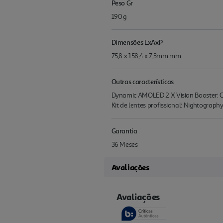
Peso Gr
190 g
Dimensões LxAxP
75,8 x 158,4 x 7,3mm mm
Outras características
Dynamic AMOLED 2 X Vision Booster: Com
Kit de lentes profissional: Nightogra
Garantia
36 Meses
Avaliações