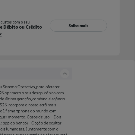
aduz, grava e resume as tuas chamadas em
cações de terceiros. Agora com a Filtragem
úmeros desconhecidos para identificar quem
custos com o seu
utomaticamente o spam antes sequer de
Saiba mais
e Débito ou Crédito
€
u Sistema Operativo, para oferecer
 S26 aprimora o seu design icónico com
 de última geração, combina elegância
 S26 incorpora o nosso ecrã mais
. É o 1 º smartphone do mundo com
alquer momento. Casos de uso: - Dois
.: app do banco) - Opção de ocultar
mais luminosas. Juntamente com o