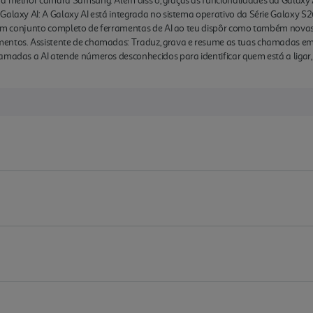
a melhor câmara Samsung. Além diss o, graças às funcionalidades da Galaxy AI
Galaxy AI: A Galaxy AI está integrada no sistema operativo da Série Galaxy S2
s um conjunto completo de ferramentas de AI ao teu dispôr como também novas
mentos. Assistente de chamadas: Traduz, grava e resume as tuas chamadas em
hamadas a AI atende números desconhecidos para identificar quem está a lig