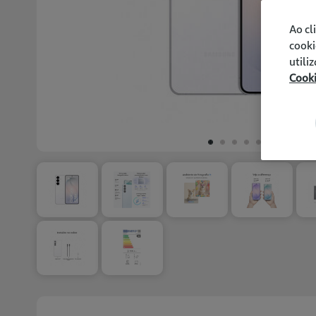
Ao cl
cooki
utili
Cook