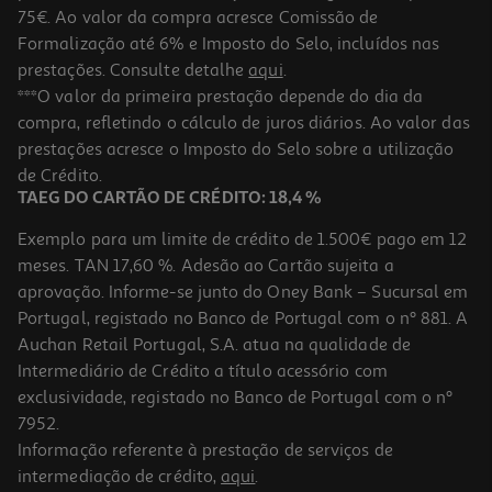
75€. Ao valor da compra acresce Comissão de
Formalização até 6% e Imposto do Selo, incluídos nas
prestações. Consulte detalhe
aqui
.
Smartphone Robusto Ulefone Armor X16 Shadow Grey 6/128gb
***O valor da primeira prestação depende do dia da
compra, refletindo o cálculo de juros diários. Ao valor das
203.24 €/un
prestações acresce o Imposto do Selo sobre a utilização
203,24 €
de Crédito.
TAEG DO CARTÃO DE CRÉDITO: 18,4 %
Exemplo para um limite de crédito de 1.500€ pago em 12
meses. TAN 17,60 %. Adesão ao Cartão sujeita a
aprovação. Informe-se junto do Oney Bank – Sucursal em
Portugal, registado no Banco de Portugal com o nº 881. A
Auchan Retail Portugal, S.A. atua na qualidade de
Intermediário de Crédito a título acessório com
exclusividade, registado no Banco de Portugal com o nº
7952.
Informação referente à prestação de serviços de
5.0
(1)
intermediação de crédito,
aqui
.
Smartphone Robusto Rugone Xever 7 Black