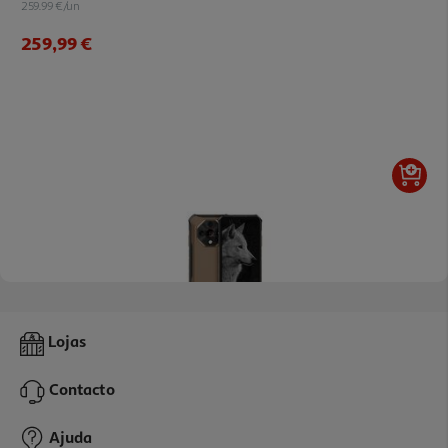
259.99 €/un
259,99 €
5.0
(1)
Smartphone Robusto Ulefone Armor X16 Pro Sand Dune 8/256
Lojas
369.99 €/un
Contacto
369,99 €
Ajuda