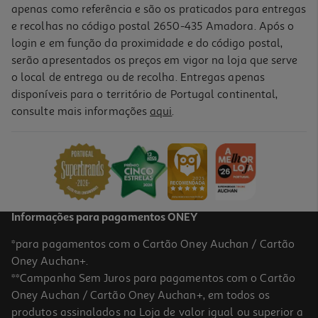
apenas como referência e são os praticados para entregas
e recolhas no código postal 2650-435 Amadora. Após o
login e em função da proximidade e do código postal,
serão apresentados os preços em vigor na loja que serve
o local de entrega ou de recolha. Entregas apenas
disponíveis para o território de Portugal continental,
consulte mais informações
aqui
.
Smartphone Robusto Ulefone Armor X16 Sand Dune 6gb/128gb
203.24 €/un
203,24 €
Informações para pagamentos ONEY
*para pagamentos com o Cartão Oney Auchan / Cartão
Oney Auchan+.
**Campanha Sem Juros para pagamentos com o Cartão
Oney Auchan / Cartão Oney Auchan+, em todos os
produtos assinalados na Loja de valor igual ou superior a