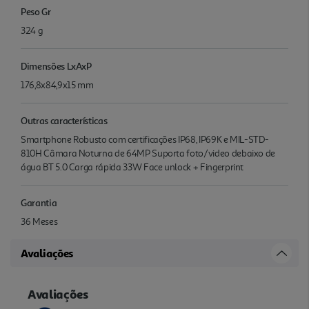
Peso Gr
324 g
Dimensões LxAxP
176,8x84,9x15 mm
Outras características
Smartphone Robusto com certificações IP68, IP69K e MIL-STD-
810H Câmara Noturna de 64MP Suporta foto/video debaixo de
água BT 5.0 Carga rápida 33W Face unlock + Fingerprint
Garantia
36 Meses
Avaliações