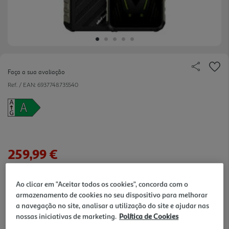
Faça a sua avaliação
Ref. / EAN:
6937748735540
259,99 €
Receba em casa a 11/08/2026
, se encomendar até às 12h.
Ao clicar em "Aceitar todos os cookies", concorda com o
armazenamento de cookies no seu dispositivo para melhorar
10% DESCONTO IMEDIATO
a navegação no site, analisar a utilização do site e ajudar nas
De 5/8/2026 a 31/8/2026
nossas iniciativas de marketing.
Política de Cookies
Campanha exclusiva para membros Clube Auchan.
Desconto aplicado após adicionar o produto ao carrinho.