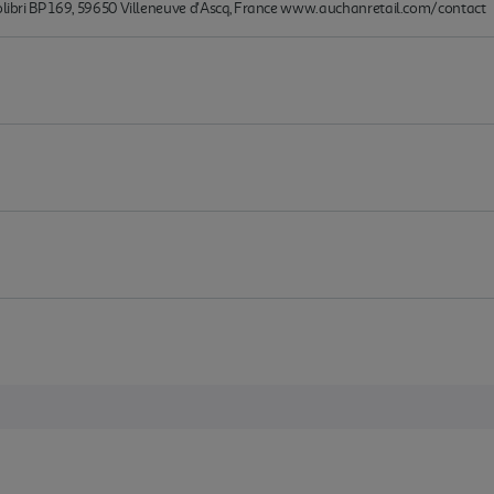
Colibri BP 169, 59650 Villeneuve d'Ascq, France www.auchanretail.com/contact