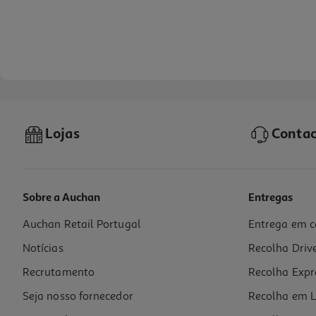
Lojas
Contac
Sobre a Auchan
Entregas
Auchan Retail Portugal
Entrega em c
Cabo Antena M-F Qilive G4217941 Branco 5mt
Notícias
Recolha Driv
9.99 €/un
Recrutamento
Recolha Expr
9,99 €
Seja nosso fornecedor
Recolha em L