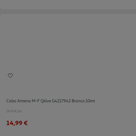
Cabo Antena M-F Qilive G4217942 Branco 10mt
14.99 €/un
14,99 €