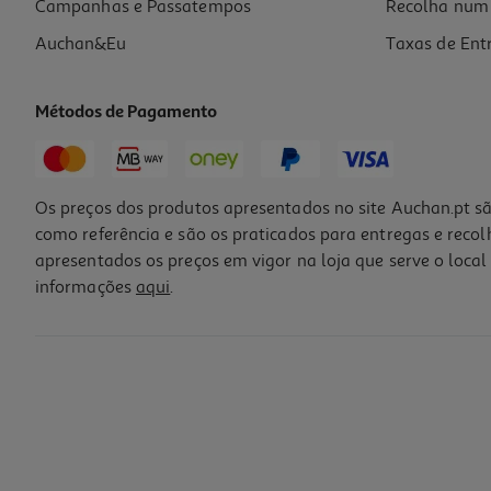
Campanhas e Passatempos
Recolha num 
Auchan&Eu
Taxas de Ent
Métodos de Pagamento
Os preços dos produtos apresentados no site Auchan.pt sã
como referência e são os praticados para entregas e reco
apresentados os preços em vigor na loja que serve o local 
informações
aqui
.
Cabo Antena M-F Qilive G4217940 Preto 2 Mt
7.99 €/un
7,99 €