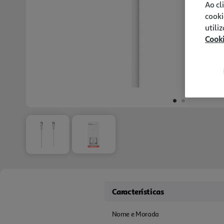
Ao cl
cooki
utili
Cook
Características
Nome e Morada