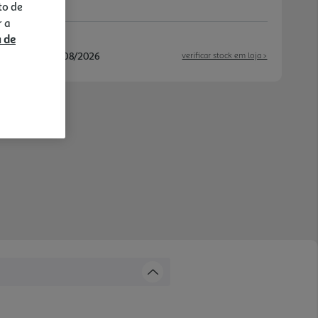
to de
r a
a de
/08/2026 e 13/08/2026
verificar stock em loja >