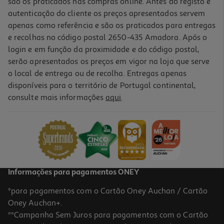
são os praticados nas compras online. Antes do registo e
autenticação do cliente os preços apresentados servem
apenas como referência e são os praticados para entregas
e recolhas no código postal 2650-435 Amadora. Após o
login e em função da proximidade e do código postal,
serão apresentados os preços em vigor na loja que serve
o local de entrega ou de recolha. Entregas apenas
disponíveis para o território de Portugal continental,
5.0
(1)
consulte mais informações
aqui
.
Telecomando Qilive 600171542 P/lg Q.1245
16.99 €/un
16,99 €
Informações para pagamentos ONEY
*para pagamentos com o Cartão Oney Auchan / Cartão
Oney Auchan+.
**Campanha Sem Juros para pagamentos com o Cartão