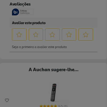
A Auchan sugere-lhe...
5.0
(1)