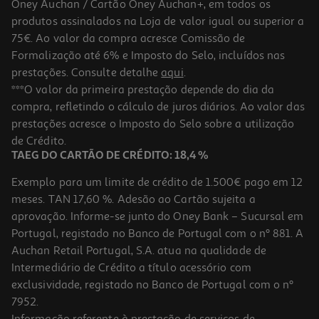
Oney Auchan / Cartão Oney Auchan+, em todos os
produtos assinalados na Loja de valor igual ou superior a
75€. Ao valor da compra acresce Comissão de
Formalização até 6% e Imposto do Selo, incluídos nas
prestações. Consulte detalhe
aqui
.
2.3
(3)
Telecomando Qilive 600171538 Q.1538
***O valor da primeira prestação depende do dia da
compra, refletindo o cálculo de juros diários. Ao valor das
18.99 €/un
prestações acresce o Imposto do Selo sobre a utilização
18,99 €
de Crédito.
TAEG DO CARTÃO DE CRÉDITO: 18,4 %
Exemplo para um limite de crédito de 1.500€ pago em 12
meses. TAN 17,60 %. Adesão ao Cartão sujeita a
aprovação. Informe-se junto do Oney Bank – Sucursal em
Portugal, registado no Banco de Portugal com o nº 881. A
Auchan Retail Portugal, S.A. atua na qualidade de
Intermediário de Crédito a título acessório com
exclusividade, registado no Banco de Portugal com o nº
7952.
Informação referente à prestação de serviços de