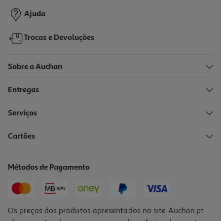
Ajuda
Trocas e Devoluções
Sobre a Auchan
Entregas
Serviços
3.6
(7)
Cartões
Telecomando Básico Qilive 600171536 Q.1536
7.99 €/un
Métodos de Pagamento
7,99 €
Os preços dos produtos apresentados no site Auchan.pt