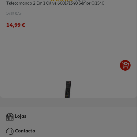
Telecomando 2 Em 1 Qilive 600171540 Senior Q.1540
14.99 €/un
14,99 €
5.0
(2)
Telecomando Qilive 600171541 P/samsung Q.1415
Lojas
16.99 €/un
Contacto
16,99 €