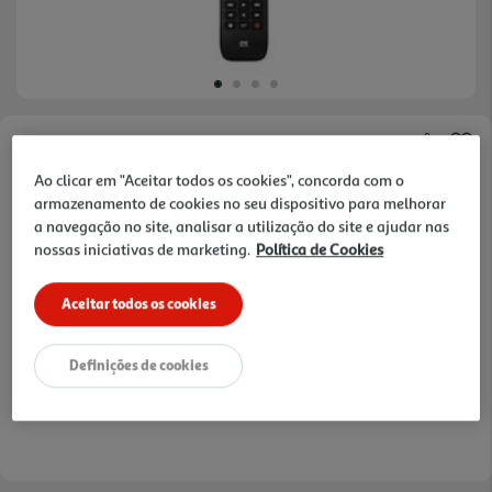
Faça a sua avaliação
Ao clicar em "Aceitar todos os cookies", concorda com o
Ref. / EAN:
8716184065477
armazenamento de cookies no seu dispositivo para melhorar
a navegação no site, analisar a utilização do site e ajudar nas
nossas iniciativas de marketing.
Política de Cookies
29,99 €
Aceitar todos os cookies
Receba em casa a 10/08/2026
, se encomendar até às 12h.
1h
Recolha em loja Express
*
Definições de cookies
3h
Recolha Drive
*
*Mediante disponibilidade de slot de entrega e stock em loja.